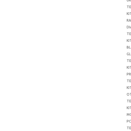
UR
T
KI
RA
DI
T
KI
B
G
T
KI
P
T
KI
O
T
KI
MO
P
TE