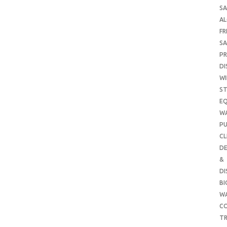
SA
A
FR
SA
P
DI
WI
ST
E
W
PU
CL
DE
&
DI
B
W
CO
TR