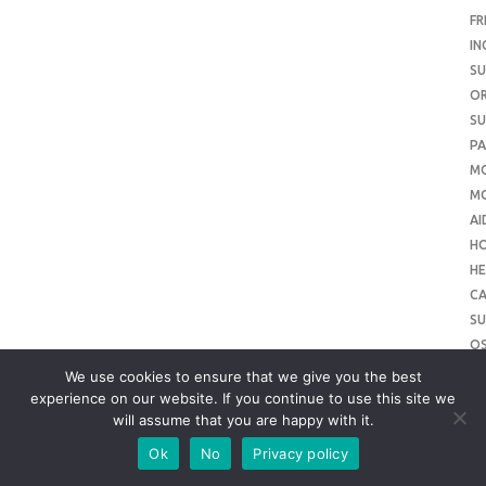
FR
IN
SU
O
SU
PA
M
MO
AI
H
HE
CA
SU
O
SU
We use cookies to ensure that we give you the best
O
experience on our website. If you continue to use this site we
will assume that you are happy with it.
ME
SU
Ok
No
Privacy policy
SL