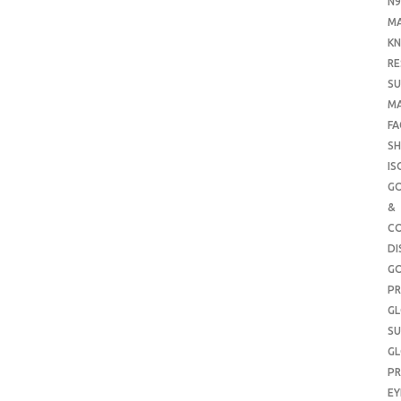
N9
M
KN
RE
SU
M
FA
SH
IS
G
&
CO
DI
G
PR
G
SU
G
PR
E