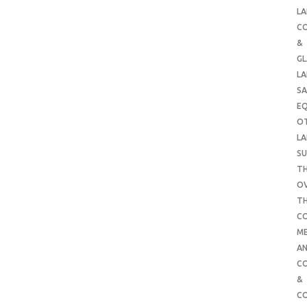
LA
C
&
G
LA
SA
E
O
LA
SU
TH
O
T
C
ME
AN
C
&
C