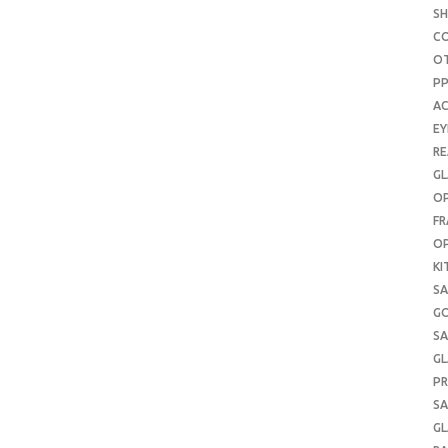
S
C
O
P
AC
E
RE
GL
OP
FR
OP
KI
SA
G
SA
GL
PR
SA
GL