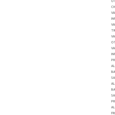
O
C
VA
IN
VA
TR
VA
O
VA
IN
PR
AL
B
SA
A
B
SA
P
AL
FR