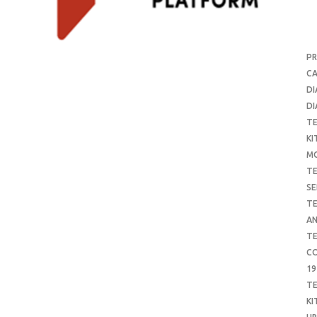
P
CA
DI
DI
T
KI
M
T
SE
T
AN
T
CO
19
T
KI