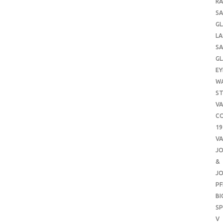
RA
SA
GL
LA
SA
GL
EY
W
ST
VA
CO
19
VA
J
&
J
PF
B
SP
V