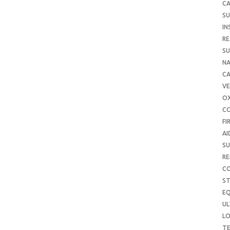
CA
SU
IN
RE
SU
NA
C
VE
O
C
FI
AI
SU
RE
C
S
E
UL
L
T