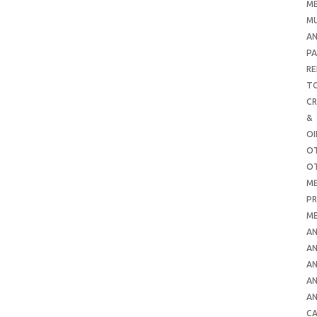
ME
MU
AN
PA
RE
TO
C
&
O
O
O
ME
PR
ME
AN
AN
AN
AN
AN
CA