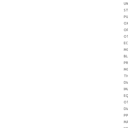
UN
S
PU
OX
O
O
E
M
B
PR
M
T
DI
IM
E
O
DI
P
M