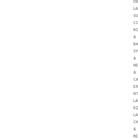
DE
LA
SU
C
RO
&
B
SY
&
NE
&
C
E
KI
LA
E
LA
CH
&
R