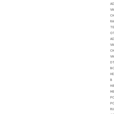
A
VA
C
RA
T
O
A
VA
C
VA
D
B
H
B
Hi
ME
P
PO
RU