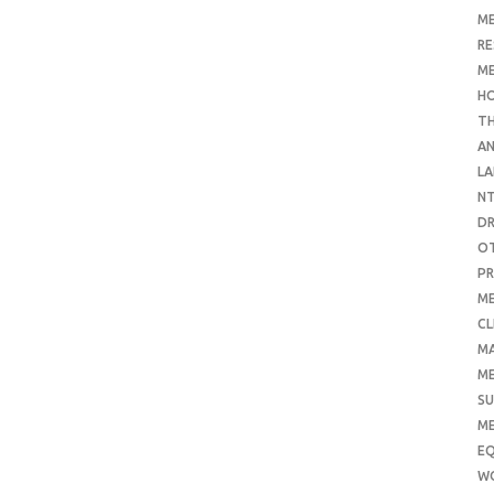
ME
RE
ME
H
T
AN
LA
N
D
O
PR
ME
CL
M
ME
SU
ME
E
W