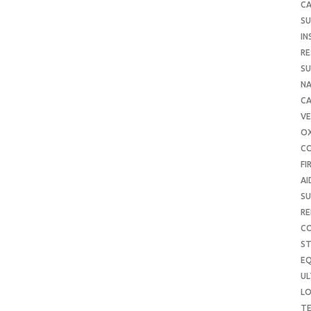
CA
SU
IN
RE
SU
NA
C
VE
O
C
FI
AI
SU
RE
C
S
E
UL
L
T