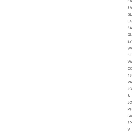
RA
SA
GL
LA
SA
GL
EY
W
ST
VA
CO
19
VA
J
&
J
PF
B
SP
V