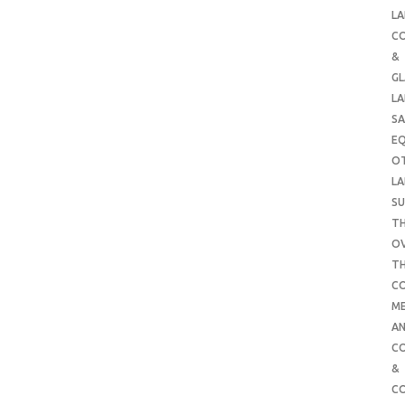
LA
C
&
G
LA
SA
E
O
LA
SU
TH
O
T
C
ME
AN
C
&
C