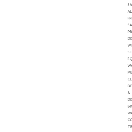
SA
A
FR
SA
P
DI
WI
ST
E
W
PU
CL
DE
&
DI
B
W
CO
TR