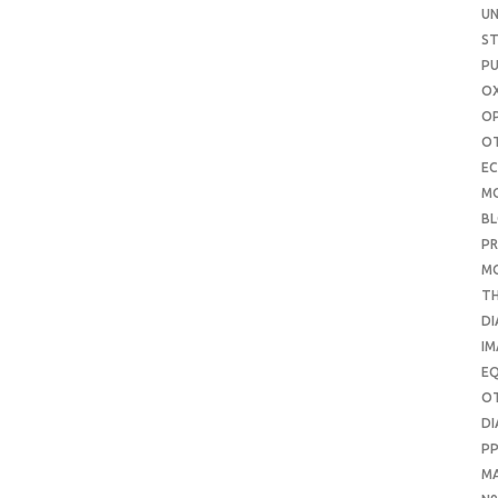
UN
S
PU
OX
O
O
E
M
B
PR
M
T
DI
IM
E
O
DI
P
M