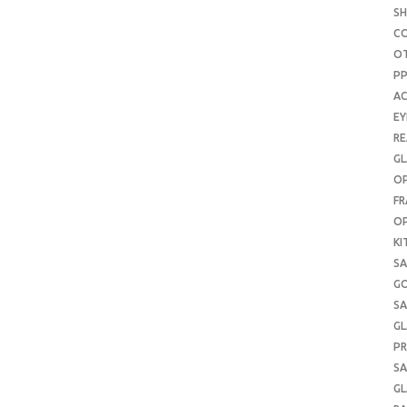
S
C
O
P
AC
E
RE
GL
OP
FR
OP
KI
SA
G
SA
GL
PR
SA
GL