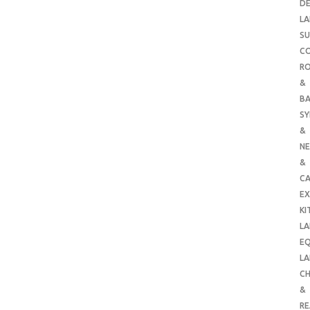
DE
LA
SU
C
RO
&
B
SY
&
NE
&
C
E
KI
LA
E
LA
CH
&
R