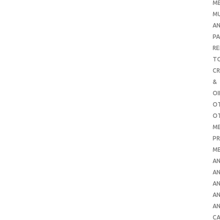
ME
MU
AN
PA
RE
TO
C
&
O
O
O
ME
PR
ME
AN
AN
AN
AN
AN
CA