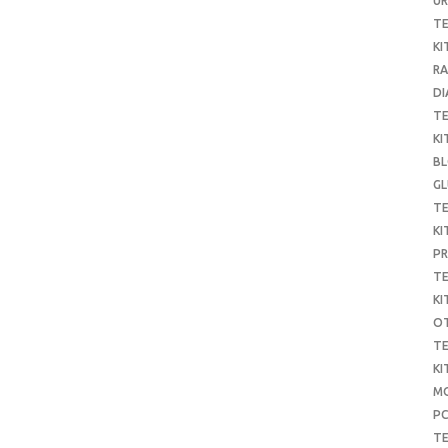
UR
T
KI
RA
DI
T
KI
B
G
T
KI
P
T
KI
O
T
KI
MO
P
TE