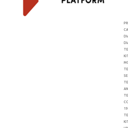
P
CA
DI
DI
T
KI
M
T
SE
T
AN
T
CO
19
T
KI