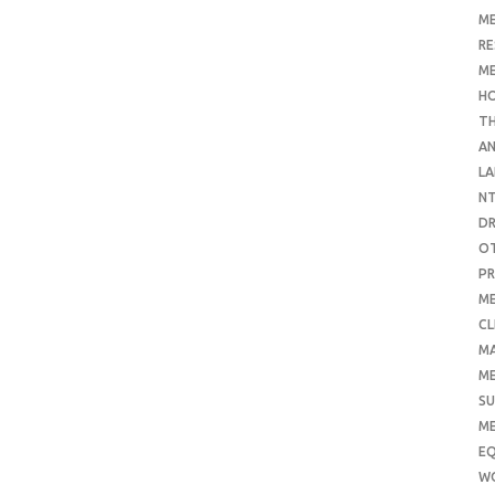
ME
RE
ME
H
T
AN
LA
N
D
O
PR
ME
CL
M
ME
SU
ME
E
W