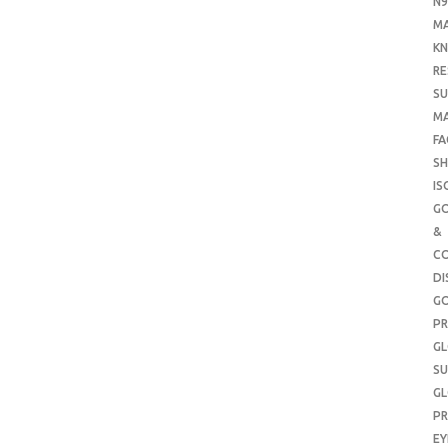
N9
M
KN
RE
SU
M
FA
SH
IS
G
&
CO
DI
G
PR
G
SU
G
PR
E