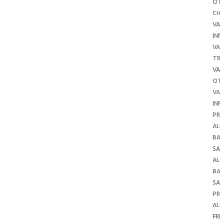
O
C
VA
IN
VA
TR
VA
O
VA
IN
PR
AL
B
SA
A
B
SA
P
AL
FR