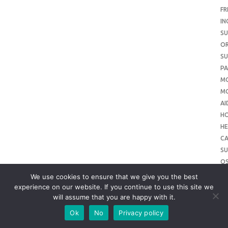
FR
IN
SU
O
SU
PA
M
MO
AI
H
HE
CA
SU
O
SU
We use cookies to ensure that we give you the best
O
experience on our website. If you continue to use this site we
will assume that you are happy with it.
ME
SU
Ok
No
Privacy policy
SL