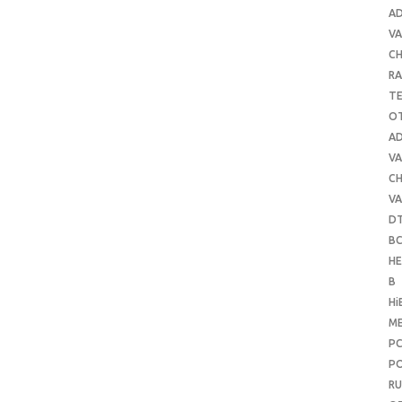
A
VA
C
RA
T
O
A
VA
C
VA
D
B
H
B
Hi
ME
P
PO
RU