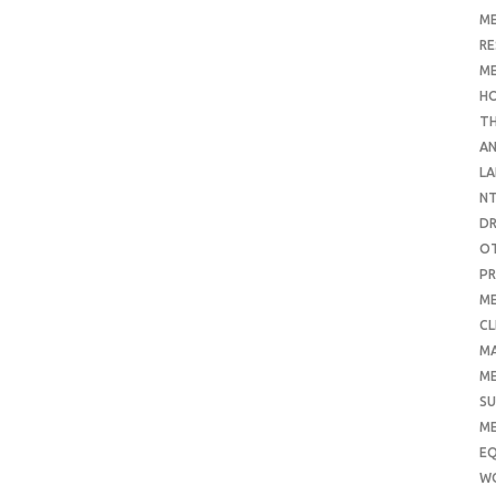
ME
RE
ME
H
T
AN
LA
N
D
O
PR
ME
CL
M
ME
SU
ME
E
W