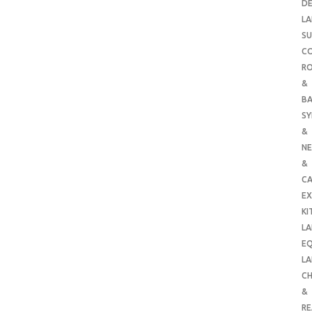
DE
LA
SU
C
RO
&
B
SY
&
NE
&
C
E
KI
LA
E
LA
CH
&
R