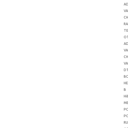
A
VA
C
RA
T
O
A
VA
C
VA
D
B
H
B
Hi
ME
P
PO
RU