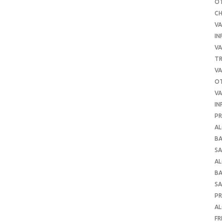
O
C
VA
IN
VA
TR
VA
O
VA
IN
PR
AL
B
SA
A
B
SA
P
AL
FR