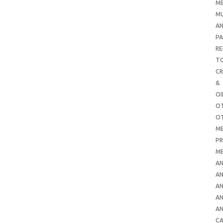
ME
MU
AN
PA
RE
TO
C
&
O
O
O
ME
PR
ME
AN
AN
AN
AN
AN
CA