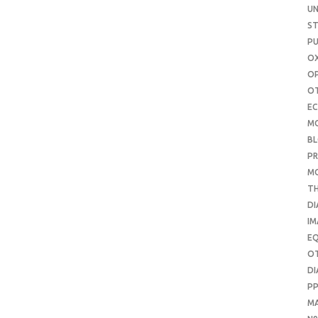
UN
S
PU
OX
O
O
E
M
B
PR
M
T
DI
IM
E
O
DI
P
M