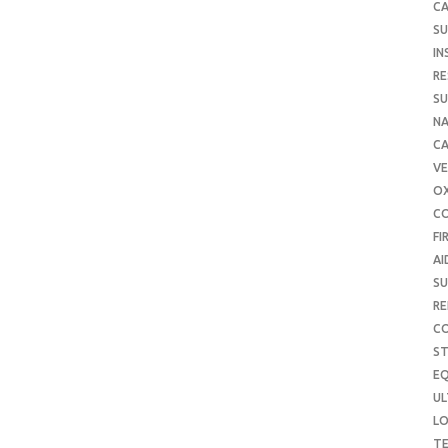
CA
SU
IN
RE
SU
NA
C
VE
O
C
FI
AI
SU
RE
C
S
E
UL
L
T