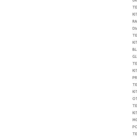
UR
T
KI
RA
DI
T
KI
B
G
T
KI
P
T
KI
O
T
KI
MO
P
TE