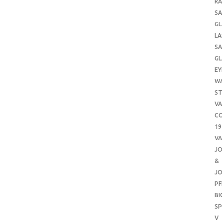
RA
SA
GL
LA
SA
GL
EY
W
ST
VA
CO
19
VA
J
&
J
PF
B
SP
V