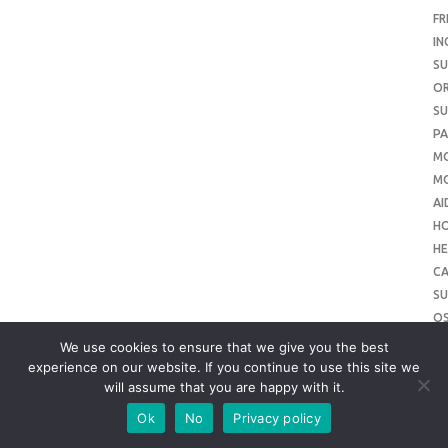
FR
IN
SU
O
SU
PA
M
MO
AI
H
HE
CA
SU
O
SU
We use cookies to ensure that we give you the best
O
experience on our website. If you continue to use this site we
will assume that you are happy with it.
ME
SU
Ok
No
Privacy policy
SL