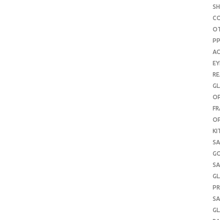
S
C
O
P
AC
E
RE
GL
OP
FR
OP
KI
SA
G
SA
GL
PR
SA
GL