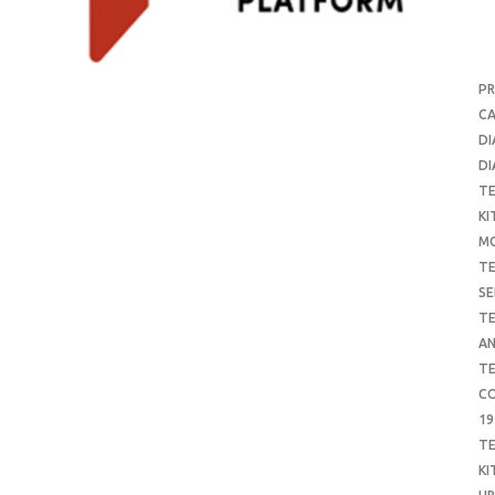
P
CA
DI
DI
T
KI
M
T
SE
T
AN
T
CO
19
T
KI