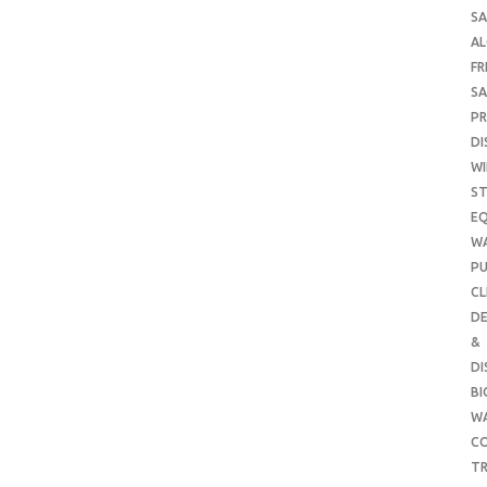
SA
A
FR
SA
P
DI
WI
ST
E
W
PU
CL
DE
&
DI
B
W
CO
TR