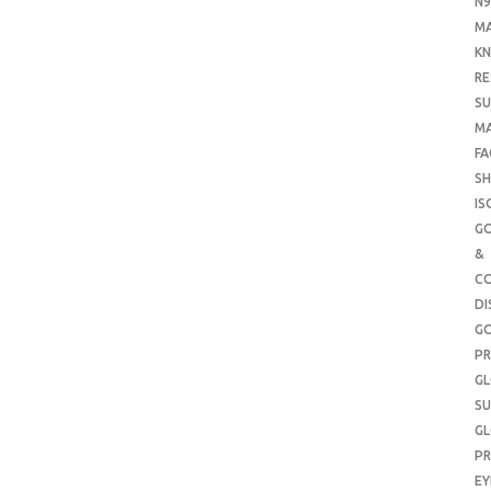
N9
M
KN
RE
SU
M
FA
SH
IS
G
&
CO
DI
G
PR
G
SU
G
PR
E