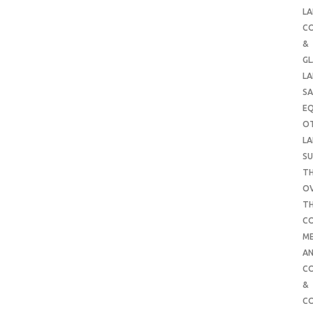
LA
C
&
G
LA
SA
E
O
LA
SU
TH
O
T
C
ME
AN
C
&
C