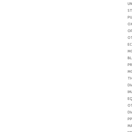
UN
S
PU
OX
O
O
E
M
B
PR
M
T
DI
IM
E
O
DI
P
M