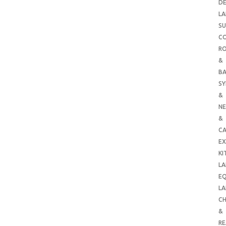
DE
LA
SU
C
RO
&
B
SY
&
NE
&
C
E
KI
LA
E
LA
CH
&
R