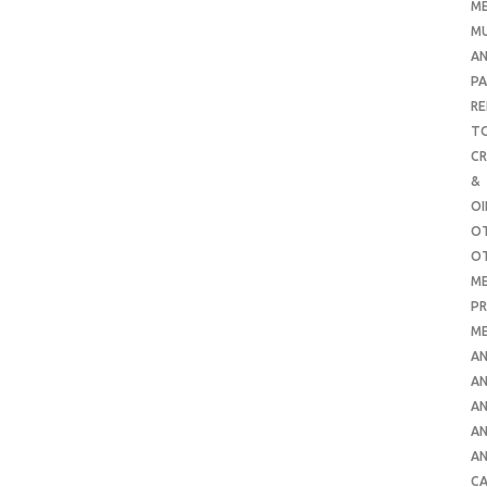
ME
MU
AN
PA
RE
TO
C
&
O
O
O
ME
PR
ME
AN
AN
AN
AN
AN
CA