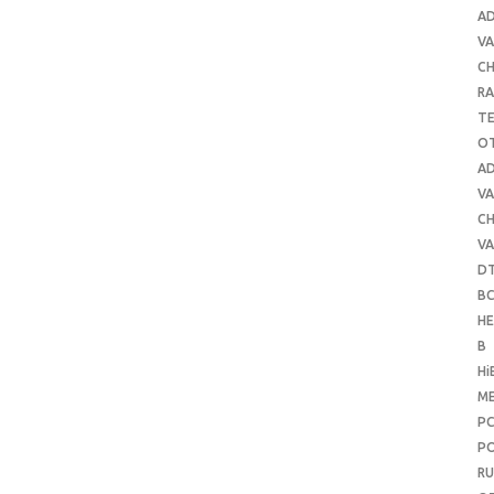
A
VA
C
RA
T
O
A
VA
C
VA
D
B
H
B
Hi
ME
P
PO
RU