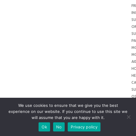
FR
IN
SU
O
SU
PA
M
MO
AI
H
HE
CA
SU
O
SU
We use cookies to ensure that we give you the best
O
experience on our website. If you continue to use this site we
will assume that you are happy with it.
ME
SU
Ok
No
Privacy policy
SL