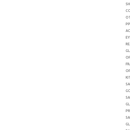
S
C
O
P
AC
E
RE
GL
OP
FR
OP
KI
SA
G
SA
GL
PR
SA
GL