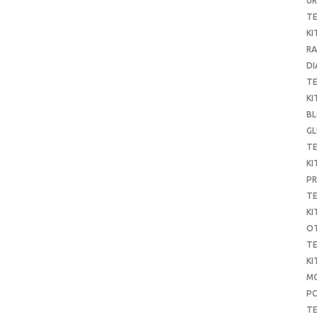
UR
T
KI
RA
DI
T
KI
B
G
T
KI
P
T
KI
O
T
KI
MO
P
TE