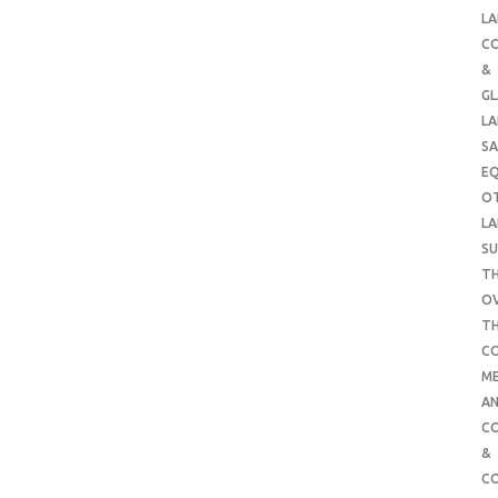
LA
C
&
G
LA
SA
E
O
LA
SU
TH
O
T
C
ME
AN
C
&
C