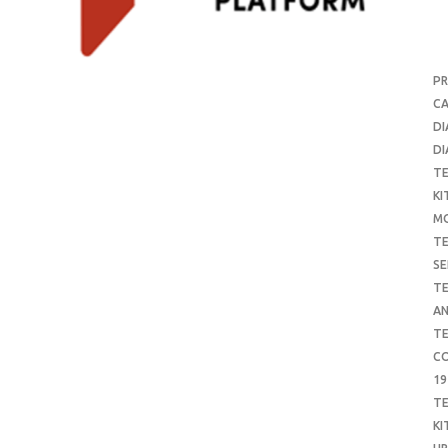
P
CA
DI
DI
T
KI
M
T
SE
T
AN
T
CO
19
T
KI