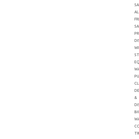
SA
A
FR
SA
P
DI
WI
ST
E
W
PU
CL
DE
&
DI
B
W
CO
TR