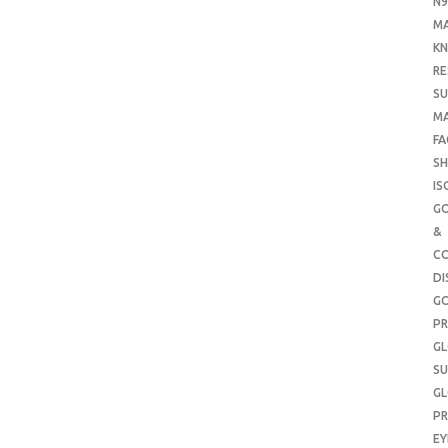
N9
M
KN
RE
SU
M
FA
SH
IS
G
&
CO
DI
G
PR
G
SU
G
PR
E