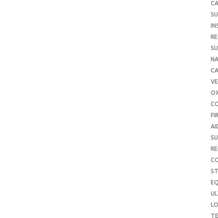
CA
SU
IN
RE
SU
NA
C
VE
O
C
FI
AI
SU
RE
C
S
E
UL
L
T