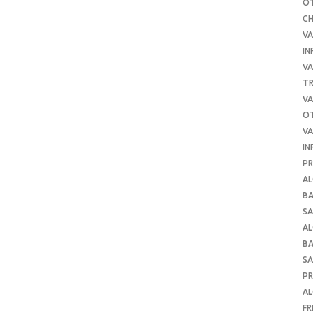
O
C
VA
IN
VA
TR
VA
O
VA
IN
PR
AL
B
SA
A
B
SA
P
AL
FR