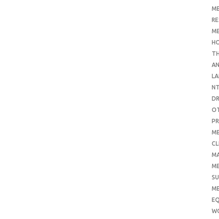
ME
RE
ME
H
T
AN
LA
N
D
O
PR
ME
CL
M
ME
SU
ME
E
W