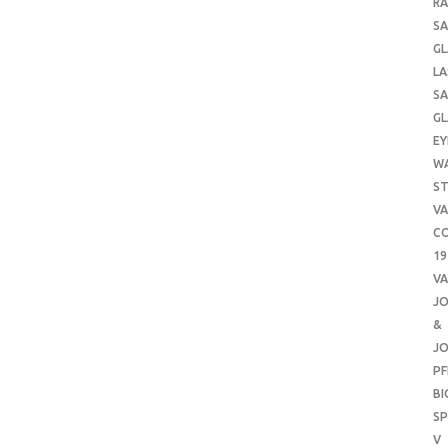
RA
SA
GL
LA
SA
GL
EY
W
ST
VA
CO
19
VA
J
&
J
PF
B
SP
V