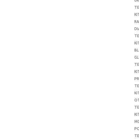
UR
T
KI
RA
DI
T
KI
B
G
T
KI
P
T
KI
O
T
KI
MO
P
TE