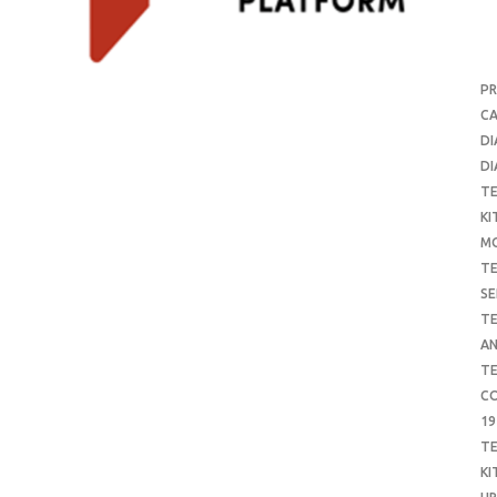
P
CA
DI
DI
T
KI
M
T
SE
T
AN
T
CO
19
T
KI