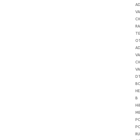
A
VA
C
RA
T
O
A
VA
C
VA
D
B
H
B
Hi
ME
P
PO
RU