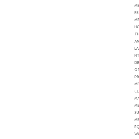
ME
RE
ME
H
T
AN
LA
N
D
O
PR
ME
CL
M
ME
SU
ME
E
W