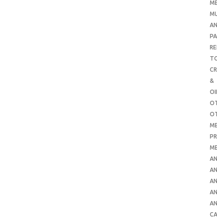
ME
MU
AN
PA
RE
TO
C
&
O
O
O
ME
PR
ME
AN
AN
AN
AN
AN
CA