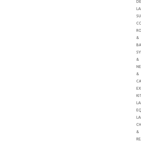
DE
LA
SU
C
RO
&
B
SY
&
NE
&
C
E
KI
LA
E
LA
CH
&
R