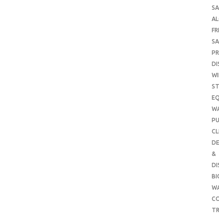
SA
A
FR
SA
P
DI
WI
ST
E
W
PU
CL
DE
&
DI
B
W
CO
TR