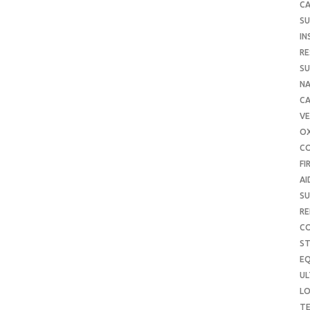
CA
SU
IN
RE
SU
NA
C
VE
O
C
FI
AI
SU
RE
C
S
E
UL
L
T