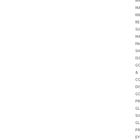
N9
M
KN
RE
SU
M
FA
SH
IS
G
&
CO
DI
G
PR
G
SU
G
PR
E