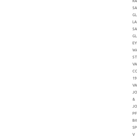
RA
SA
GL
LA
SA
GL
EY
W
ST
VA
CO
19
VA
J
&
J
PF
B
SP
V