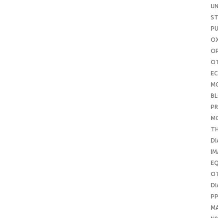
UN
S
PU
OX
O
O
E
M
B
PR
M
T
DI
IM
E
O
DI
P
M