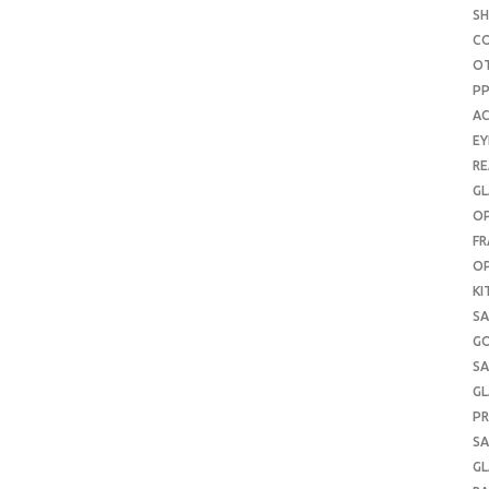
S
C
O
P
AC
E
RE
GL
OP
FR
OP
KI
SA
G
SA
GL
PR
SA
GL