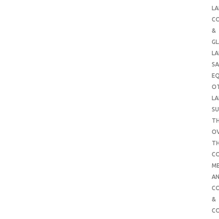
LA
C
&
G
LA
SA
E
O
LA
SU
TH
O
T
C
ME
AN
C
&
C