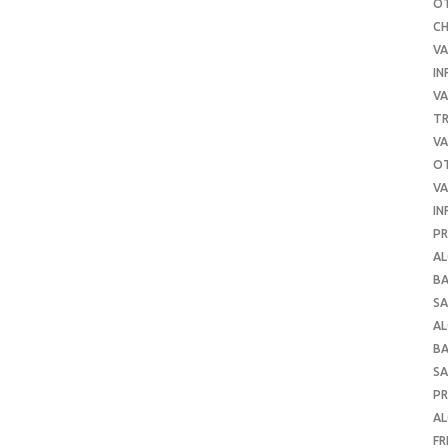
O
C
VA
IN
VA
TR
VA
O
VA
IN
PR
AL
B
SA
A
B
SA
P
AL
FR