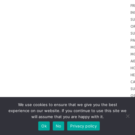
FR
IN
SU
O
SU
PA
M
MO
AI
H
HE
CA
SU
O
SU
We use cookies to ensure that we give you the best
O
experience on our website. If you continue to use this site we
will assume that you are happy with it.
ME
SU
Ok
No
Privacy policy
SL