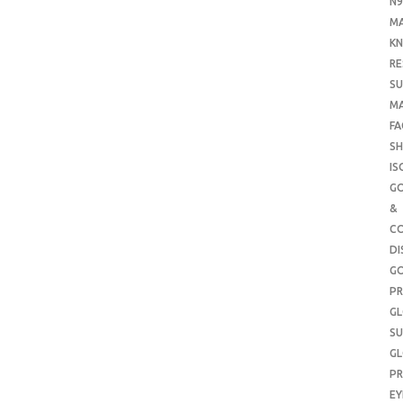
N9
M
KN
RE
SU
M
FA
SH
IS
G
&
CO
DI
G
PR
G
SU
G
PR
E