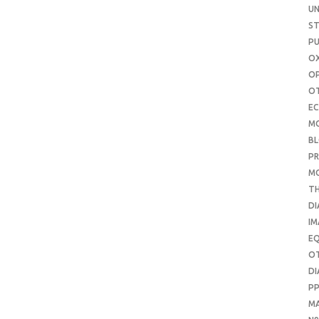
UN
S
PU
OX
O
O
E
M
B
PR
M
T
DI
IM
E
O
DI
P
M