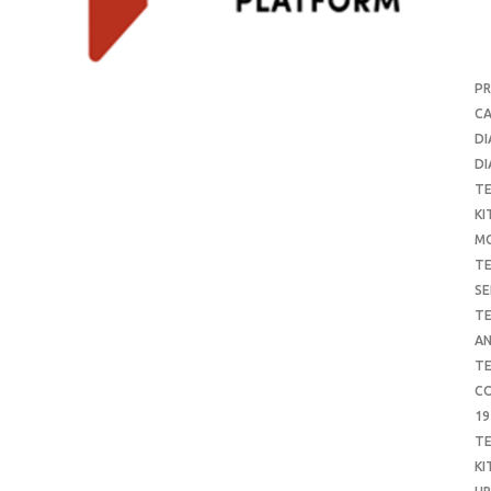
P
CA
DI
DI
T
KI
M
T
SE
T
AN
T
CO
19
T
KI