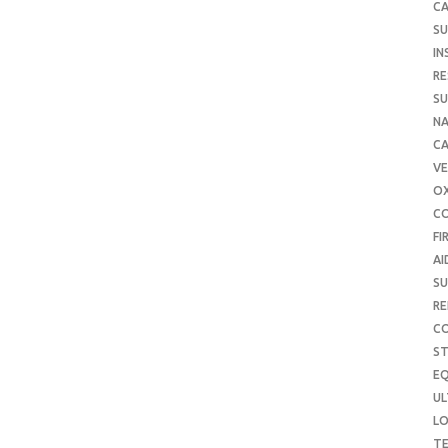
CA
SU
IN
RE
SU
NA
C
VE
O
C
FI
AI
SU
RE
C
S
E
UL
L
T