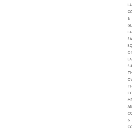
LA
C
&
G
LA
SA
E
O
LA
SU
TH
O
T
C
ME
AN
C
&
C