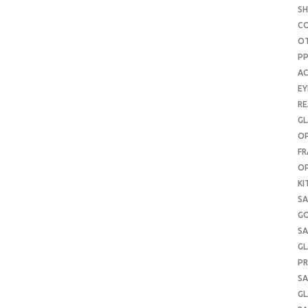
S
C
O
P
AC
E
RE
GL
OP
FR
OP
KI
SA
G
SA
GL
PR
SA
GL