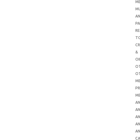
ME
MU
AN
PA
RE
TO
C
&
O
O
O
ME
PR
ME
AN
AN
AN
AN
AN
CA