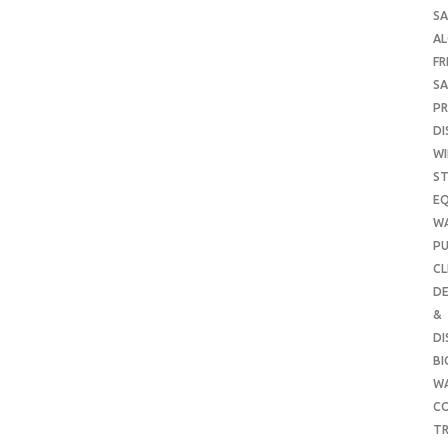
SA
A
FR
SA
P
DI
WI
ST
E
W
PU
CL
DE
&
DI
B
W
CO
TR