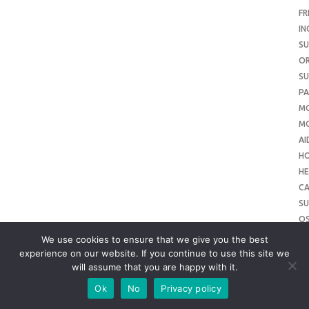
FR
IN
SU
O
SU
PA
M
MO
AI
H
HE
CA
SU
O
SU
We use cookies to ensure that we give you the best
O
experience on our website. If you continue to use this site we
will assume that you are happy with it.
ME
SU
Ok
No
Privacy policy
SL