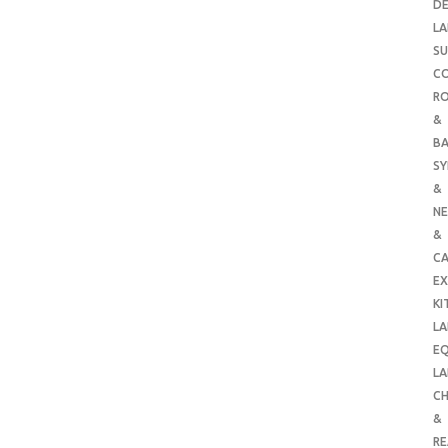
DE
LA
SU
C
RO
&
B
SY
&
NE
&
C
E
KI
LA
E
LA
CH
&
R