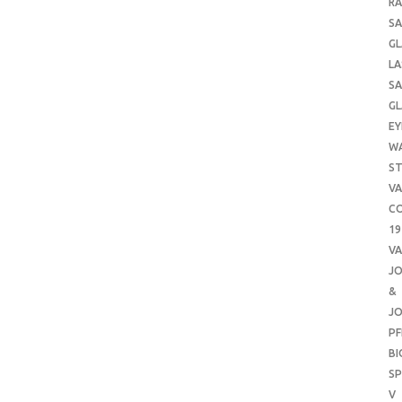
RA
SA
GL
LA
SA
GL
EY
W
ST
VA
CO
19
VA
J
&
J
PF
B
SP
V