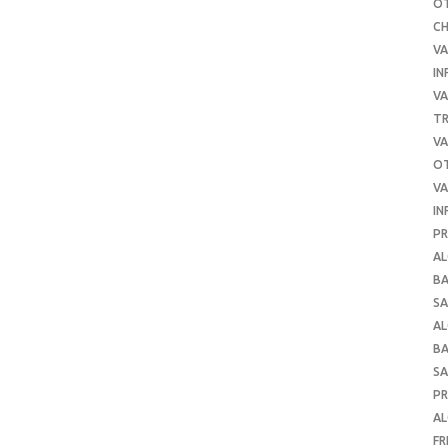
O
C
VA
IN
VA
TR
VA
O
VA
IN
PR
AL
B
SA
A
B
SA
P
AL
FR