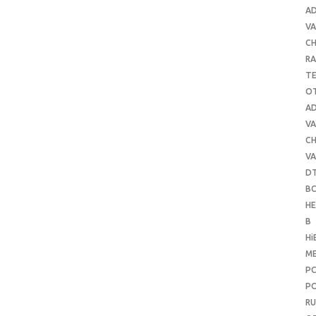
A
VA
C
RA
T
O
A
VA
C
VA
D
B
H
B
Hi
ME
P
PO
RU