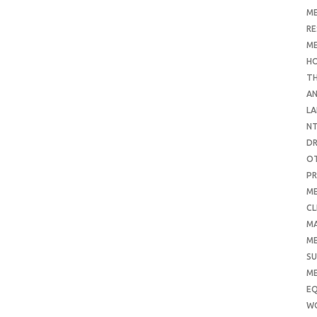
ME
RE
ME
H
T
AN
LA
N
D
O
PR
ME
CL
M
ME
SU
ME
E
W