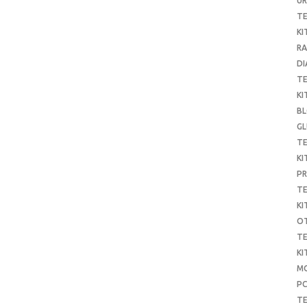
UR
T
KI
RA
DI
T
KI
B
G
T
KI
P
T
KI
O
T
KI
MO
P
TE