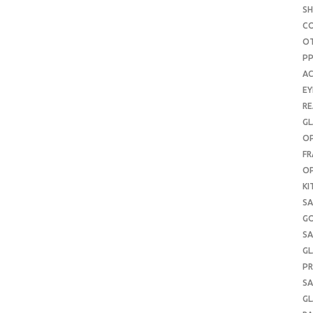
S
C
O
P
AC
E
RE
GL
OP
FR
OP
KI
SA
G
SA
GL
PR
SA
GL