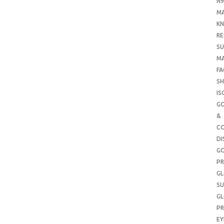
N9
M
KN
RE
SU
M
FA
SH
IS
G
&
CO
DI
G
PR
G
SU
G
PR
E