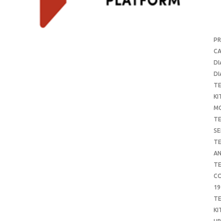
P
CA
DI
DI
T
KI
M
T
SE
T
AN
T
CO
19
T
KI