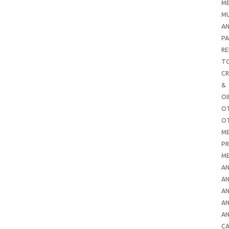
ME
MU
AN
PA
RE
TO
C
&
O
O
O
ME
PR
ME
AN
AN
AN
AN
AN
CA