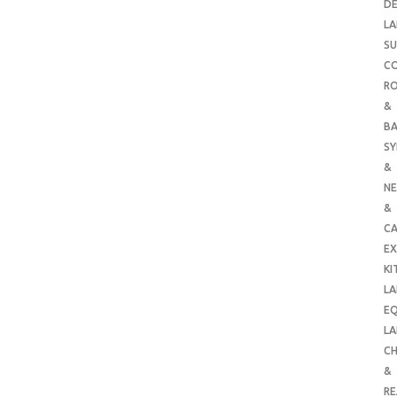
DE
LA
SU
C
RO
&
B
SY
&
NE
&
C
E
KI
LA
E
LA
CH
&
R