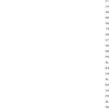
O
C
VA
IN
VA
TR
VA
O
VA
IN
PR
AL
B
SA
A
B
SA
P
AL
FR