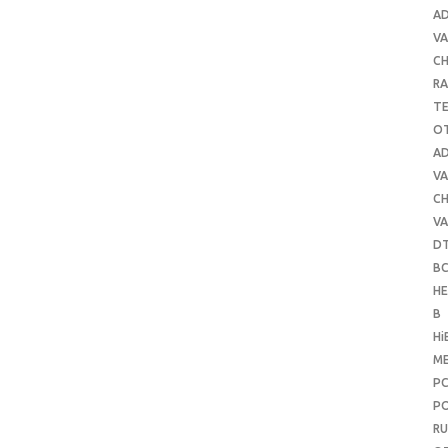
A
VA
C
RA
T
O
A
VA
C
VA
D
B
H
B
Hi
ME
P
PO
RU