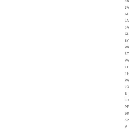
RA
SA
GL
LA
SA
GL
EY
W
ST
VA
CO
19
VA
J
&
J
PF
B
SP
V