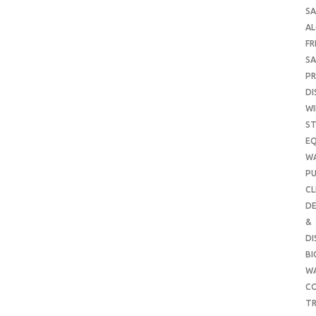
SA
A
FR
SA
P
DI
WI
ST
E
W
PU
CL
DE
&
DI
B
W
CO
TR