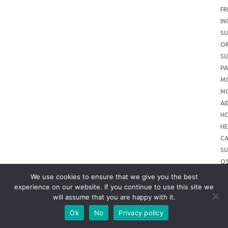
FR
IN
SU
O
SU
PA
M
MO
AI
H
HE
CA
SU
O
SU
We use cookies to ensure that we give you the best
O
experience on our website. If you continue to use this site we
will assume that you are happy with it.
ME
SU
Ok
No
Privacy policy
SL