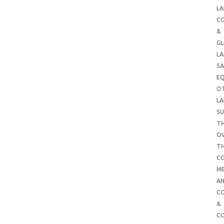
LA
C
&
G
LA
SA
E
O
LA
SU
TH
O
T
C
ME
AN
C
&
C