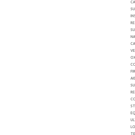
CA
SU
IN
RE
SU
NA
C
VE
O
C
FI
AI
SU
RE
C
S
E
UL
L
T