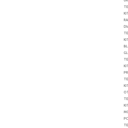
UR
T
KI
RA
DI
T
KI
B
G
T
KI
P
T
KI
O
T
KI
MO
P
TE