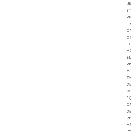
UN
S
PU
OX
O
O
E
M
B
PR
M
T
DI
IM
E
O
DI
P
M