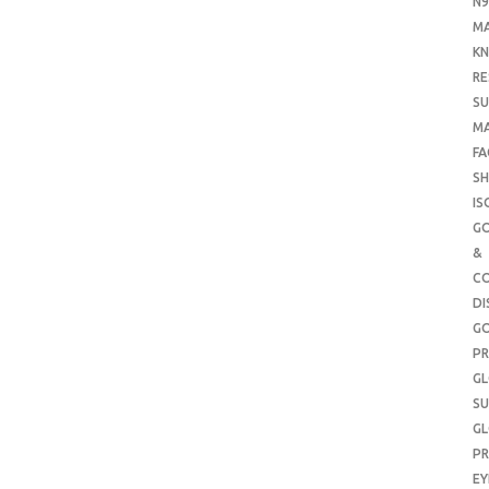
N9
M
KN
RE
SU
M
FA
SH
IS
G
&
CO
DI
G
PR
G
SU
G
PR
E