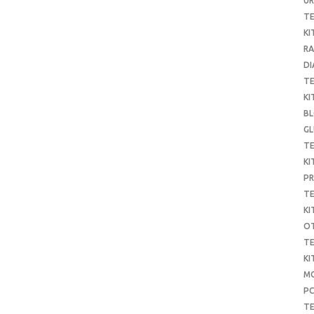
UR
T
KI
RA
DI
T
KI
B
G
T
KI
P
T
KI
O
T
KI
MO
P
TE