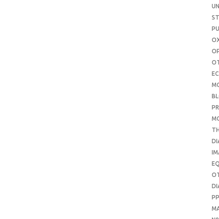
UN
S
PU
OX
O
O
E
M
B
PR
M
T
DI
IM
E
O
DI
P
M