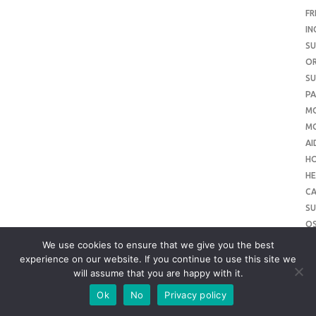
FR
IN
SU
O
SU
PA
M
MO
AI
H
HE
CA
SU
O
SU
We use cookies to ensure that we give you the best
O
experience on our website. If you continue to use this site we
will assume that you are happy with it.
ME
SU
Ok
No
Privacy policy
SL