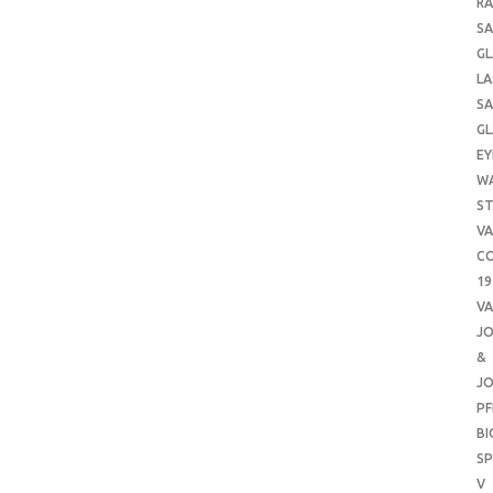
RA
SA
GL
LA
SA
GL
EY
W
ST
VA
CO
19
VA
J
&
J
PF
B
SP
V