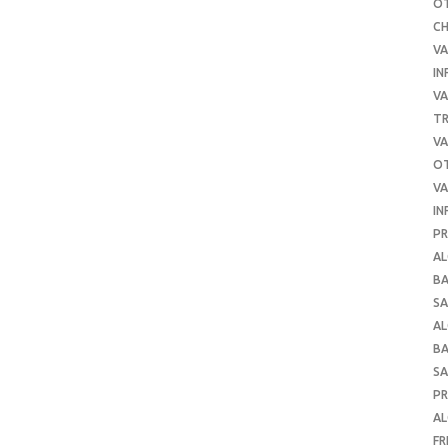
O
C
VA
IN
VA
TR
VA
O
VA
IN
PR
AL
B
SA
A
B
SA
P
AL
FR