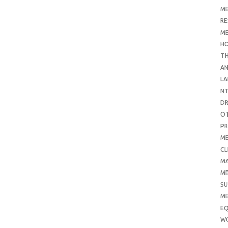
ME
RE
ME
H
T
AN
LA
N
D
O
PR
ME
CL
M
ME
SU
ME
E
W