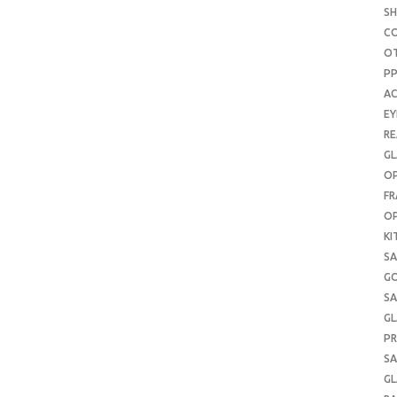
S
C
O
P
AC
E
RE
GL
OP
FR
OP
KI
SA
G
SA
GL
PR
SA
GL