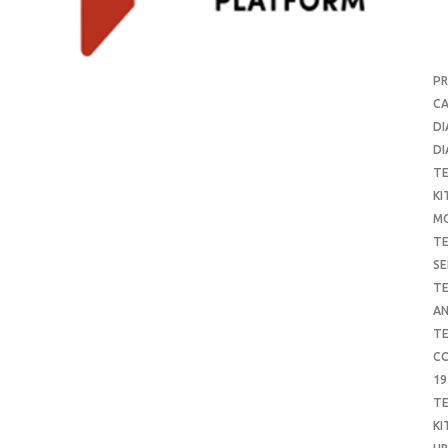
P
CA
DI
DI
T
KI
M
T
SE
T
AN
T
CO
19
T
KI