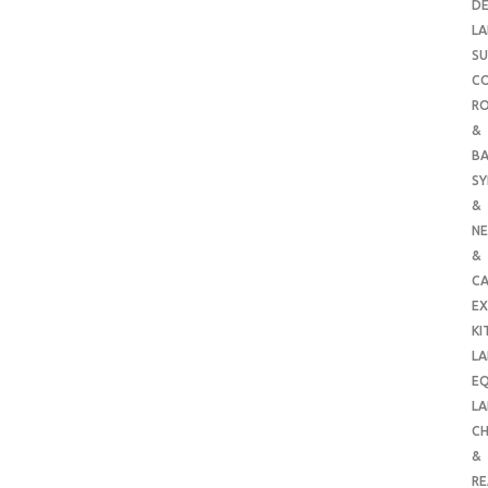
DE
LA
SU
C
RO
&
B
SY
&
NE
&
C
E
KI
LA
E
LA
CH
&
R