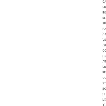
CA
SU
IN
RE
SU
NA
C
VE
O
C
FI
AI
SU
RE
C
S
E
UL
L
T