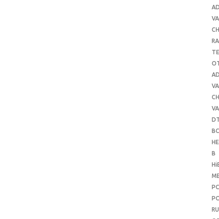
A
VA
C
RA
T
O
A
VA
C
VA
D
B
H
B
Hi
ME
P
PO
RU