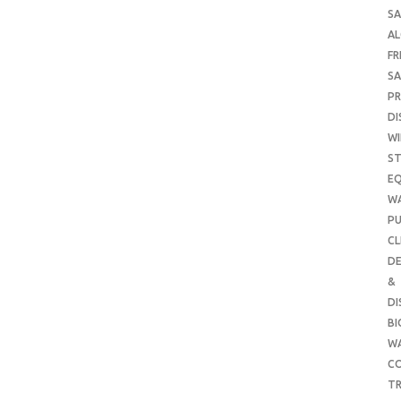
SA
A
FR
SA
P
DI
WI
ST
E
W
PU
CL
DE
&
DI
B
W
CO
TR