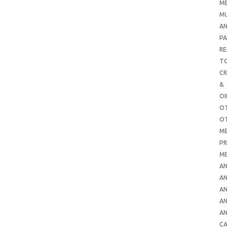
ME
MU
AN
PA
RE
TO
C
&
O
O
O
ME
PR
ME
AN
AN
AN
AN
AN
CA