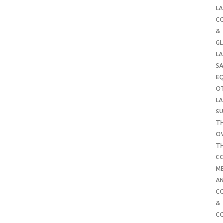
LA
C
&
G
LA
SA
E
O
LA
SU
TH
O
T
C
ME
AN
C
&
C