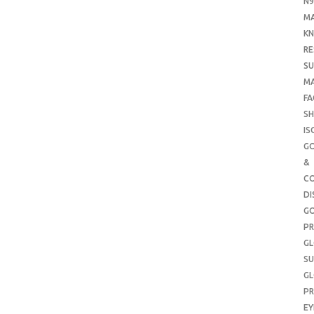
N9
M
KN
RE
SU
M
FA
SH
IS
G
&
CO
DI
G
PR
G
SU
G
PR
E