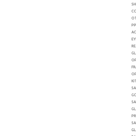
S
C
O
P
AC
E
RE
GL
OP
FR
OP
KI
SA
G
SA
GL
PR
SA
GL