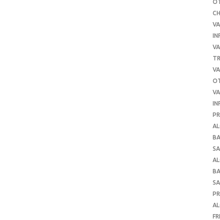
O
C
VA
IN
VA
TR
VA
O
VA
IN
PR
AL
B
SA
A
B
SA
P
AL
FR