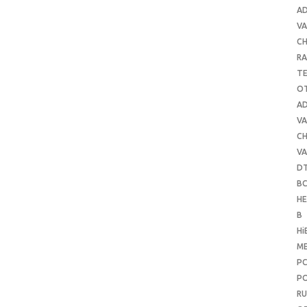
A
VA
C
RA
T
O
A
VA
C
VA
D
B
H
B
Hi
ME
P
PO
RU