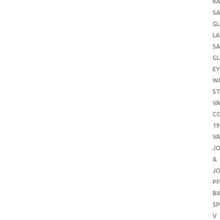
RA
SA
GL
LA
SA
GL
EY
W
ST
VA
CO
19
VA
J
&
J
PF
B
SP
V