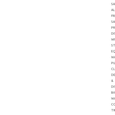
SA
A
FR
SA
P
DI
WI
ST
E
W
PU
CL
DE
&
DI
B
W
CO
TR