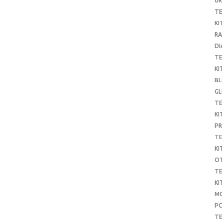
UR
T
KI
RA
DI
T
KI
B
G
T
KI
P
T
KI
O
T
KI
MO
P
TE