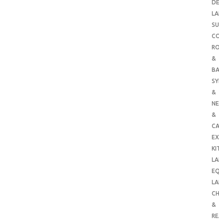
DE
LA
SU
C
RO
&
B
SY
&
NE
&
C
E
KI
LA
E
LA
CH
&
R