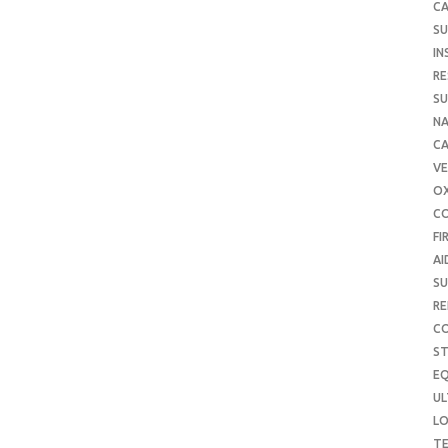
CA
SU
IN
RE
SU
NA
C
VE
O
C
FI
AI
SU
RE
C
S
E
UL
L
T