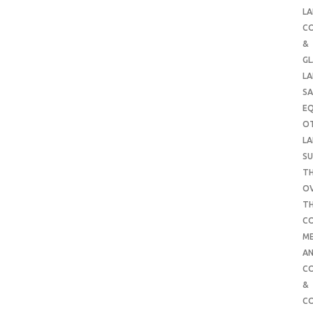
LA
C
&
G
LA
SA
E
O
LA
SU
TH
O
T
C
ME
AN
C
&
C