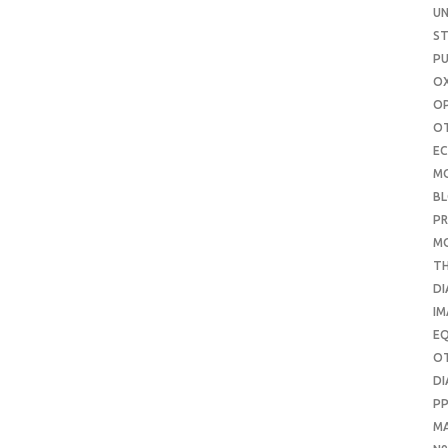
UN
S
PU
OX
O
O
E
M
B
PR
M
T
DI
IM
E
O
DI
P
M