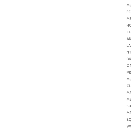
ME
RE
ME
H
T
AN
LA
N
D
O
PR
ME
CL
M
ME
SU
ME
E
W