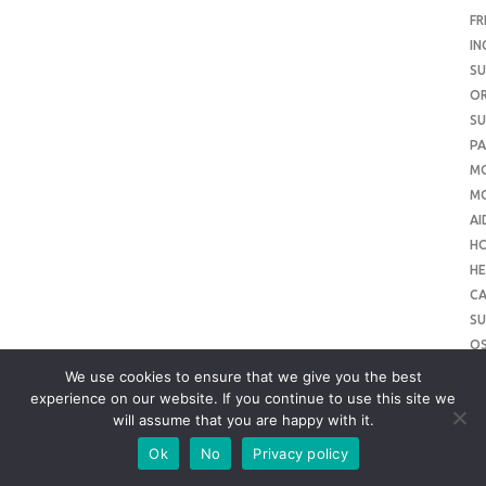
FR
IN
SU
O
SU
PA
M
MO
AI
H
HE
CA
SU
O
SU
We use cookies to ensure that we give you the best
O
experience on our website. If you continue to use this site we
will assume that you are happy with it.
ME
SU
Ok
No
Privacy policy
SL