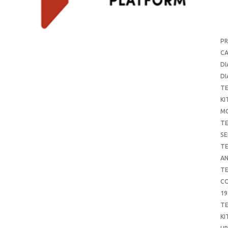
P
CA
DI
DI
T
KI
M
T
SE
T
AN
T
CO
19
T
KI