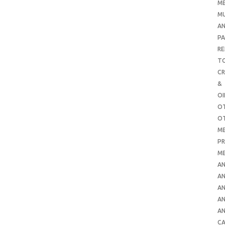
ME
MU
AN
PA
RE
TO
C
&
O
O
O
ME
PR
ME
AN
AN
AN
AN
AN
CA