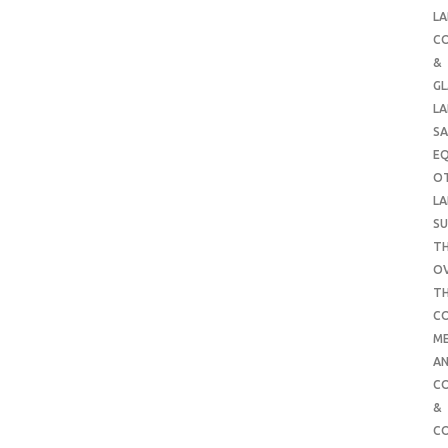
LA
C
&
G
LA
SA
E
O
LA
SU
TH
O
T
C
ME
AN
C
&
C