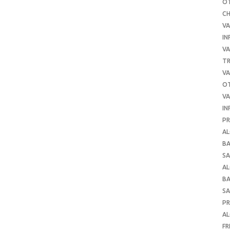
O
C
VA
IN
VA
TR
VA
O
VA
IN
PR
AL
B
SA
A
B
SA
P
AL
FR