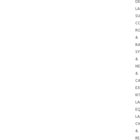
DE
LA
SU
C
RO
&
B
SY
&
NE
&
C
E
KI
LA
E
LA
CH
&
R