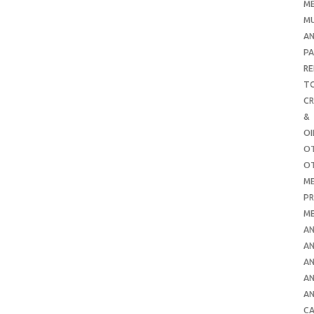
ME
MU
AN
PA
RE
TO
C
&
O
O
O
ME
PR
ME
AN
AN
AN
AN
AN
CA