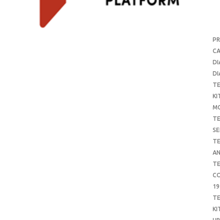
P
CA
DI
DI
T
KI
M
T
SE
T
AN
T
CO
19
T
KI