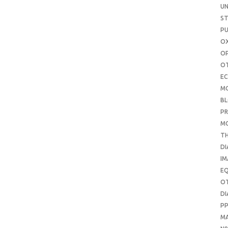
UN
S
PU
OX
O
O
E
M
B
PR
M
T
DI
IM
E
O
DI
P
M