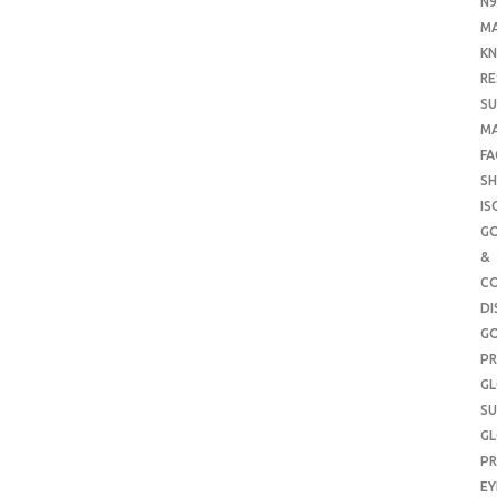
N9
M
KN
RE
SU
M
FA
SH
IS
G
&
CO
DI
G
PR
G
SU
G
PR
E