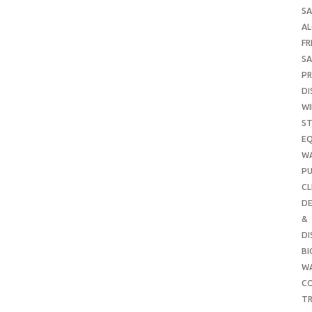
SA
A
FR
SA
P
DI
WI
ST
E
W
PU
CL
DE
&
DI
B
W
CO
TR