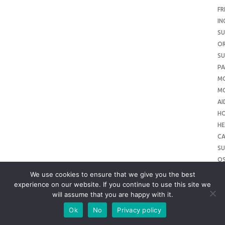
FR
IN
SU
O
SU
PA
M
MO
AI
H
HE
CA
SU
O
SU
We use cookies to ensure that we give you the best
O
experience on our website. If you continue to use this site we
will assume that you are happy with it.
ME
SU
Ok
No
Privacy policy
SL