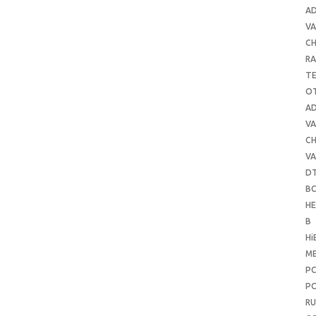
A
VA
C
RA
T
O
A
VA
C
VA
D
B
H
B
Hi
ME
P
PO
RU