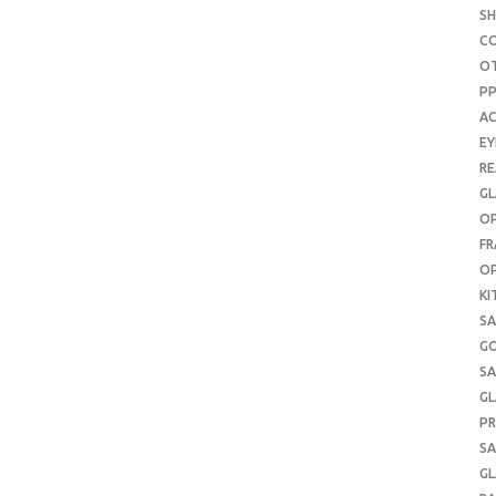
S
C
O
P
AC
E
RE
GL
OP
FR
OP
KI
SA
G
SA
GL
PR
SA
GL