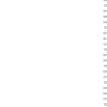
UR
T
KI
RA
DI
T
KI
B
G
T
KI
P
T
KI
O
T
KI
MO
P
TE