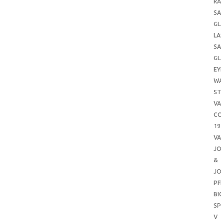
RA
SA
GL
LA
SA
GL
EY
W
ST
VA
CO
19
VA
J
&
J
PF
B
SP
V