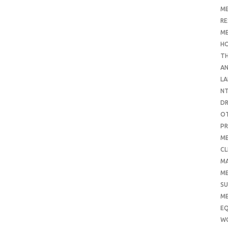
ME
RE
ME
H
T
AN
LA
N
D
O
PR
ME
CL
M
ME
SU
ME
E
W