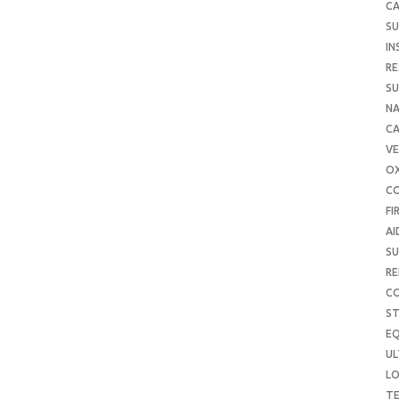
CA
SU
IN
RE
SU
NA
C
VE
O
C
FI
AI
SU
RE
C
S
E
UL
L
T