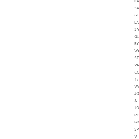
RA
SA
GL
LA
SA
GL
EY
W
ST
VA
CO
19
VA
J
&
J
PF
B
SP
V