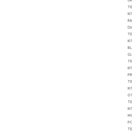
UR
T
KI
RA
DI
T
KI
B
G
T
KI
P
T
KI
O
T
KI
MO
P
TE