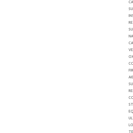
CA
SU
IN
RE
SU
NA
C
VE
O
C
FI
AI
SU
RE
C
S
E
UL
L
T