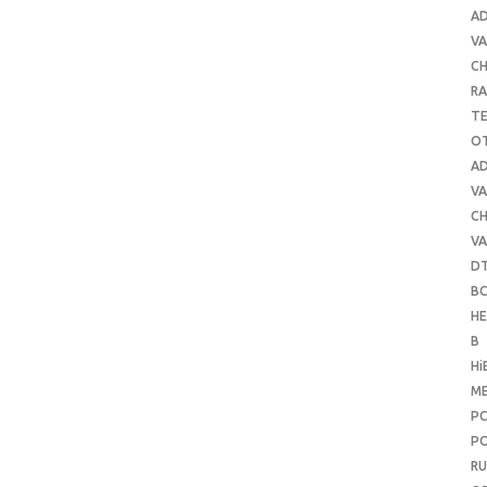
A
VA
C
RA
T
O
A
VA
C
VA
D
B
H
B
Hi
ME
P
PO
RU