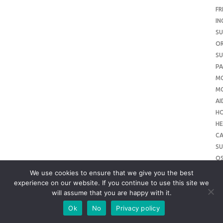
FR
IN
SU
O
SU
PA
M
MO
AI
H
HE
CA
SU
O
SU
We use cookies to ensure that we give you the best
O
experience on our website. If you continue to use this site we
will assume that you are happy with it.
ME
SU
Ok
No
Privacy policy
SL