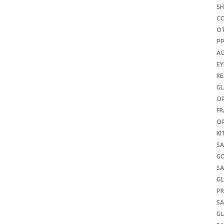
S
C
O
P
AC
E
RE
GL
OP
FR
OP
KI
SA
G
SA
GL
PR
SA
GL