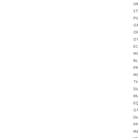
UN
S
PU
OX
O
O
E
M
B
PR
M
T
DI
IM
E
O
DI
P
M