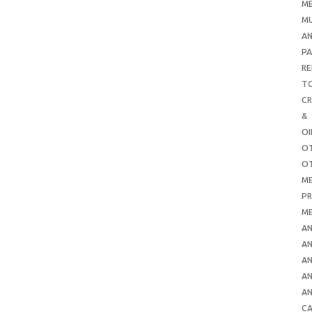
ME
MU
AN
PA
RE
TO
C
&
O
O
O
ME
PR
ME
AN
AN
AN
AN
AN
CA