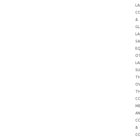
LA
C
&
G
LA
SA
E
O
LA
SU
TH
O
T
C
ME
AN
C
&
C