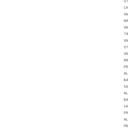
O
C
VA
IN
VA
TR
VA
O
VA
IN
PR
AL
B
SA
A
B
SA
P
AL
FR