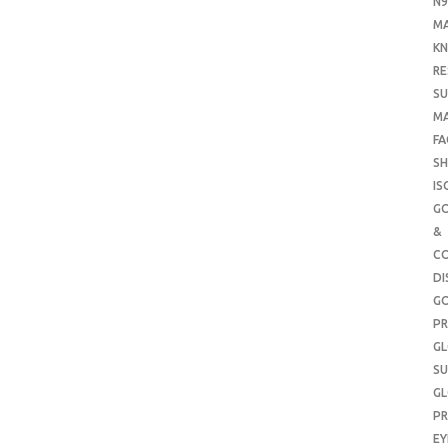
N9
M
KN
RE
SU
M
FA
SH
IS
G
&
CO
DI
G
PR
G
SU
G
PR
E