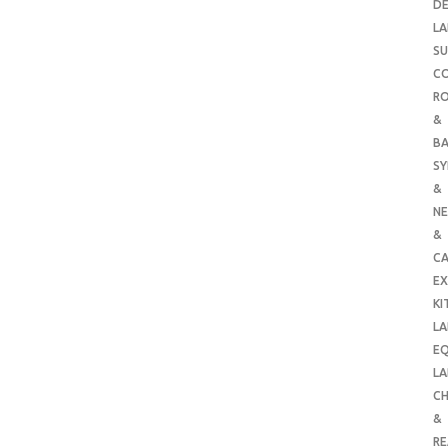
DE
LA
SU
C
RO
&
B
SY
&
NE
&
C
E
KI
LA
E
LA
CH
&
R