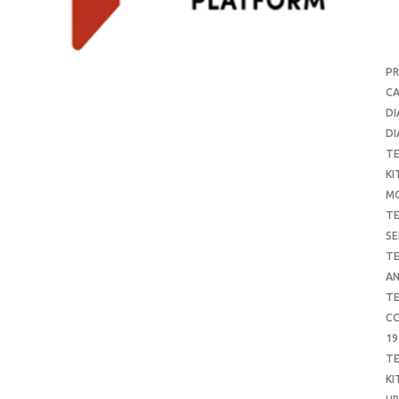
P
CA
DI
DI
T
KI
M
T
SE
T
AN
T
CO
19
T
KI