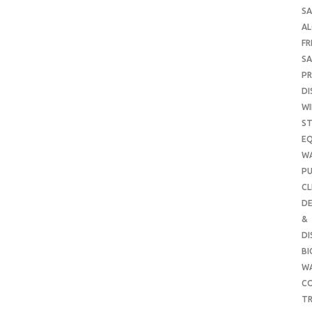
SA
A
FR
SA
P
DI
WI
ST
E
W
PU
CL
DE
&
DI
B
W
CO
TR