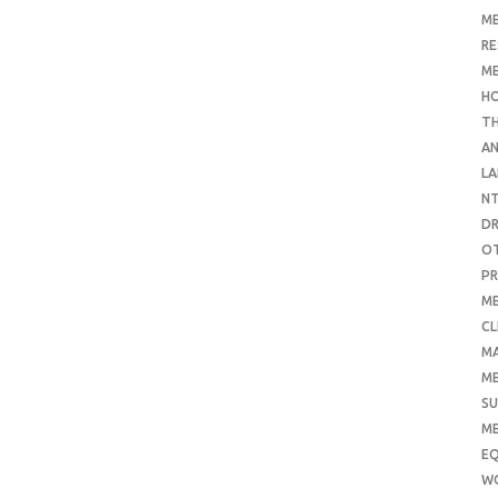
ME
RE
ME
H
T
AN
LA
N
D
O
PR
ME
CL
M
ME
SU
ME
E
W