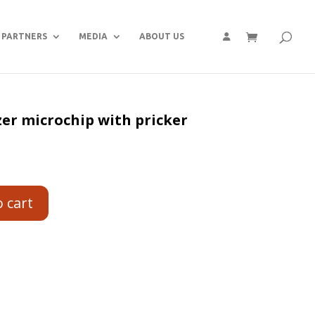
PARTNERS
MEDIA
ABOUT US
er microchip with pricker
o cart