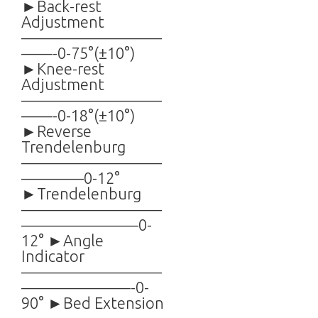
►Back-rest
Adjustment
—————————
——-0-75°(±10°)
►Knee-rest
Adjustment
—————————
——-0-18°(±10°)
►Reverse
Trendelenburg
—————————
————0-12°
►Trendelenburg
—————————
———————–0-
12° ►Angle
Indicator
—————————
———————-0-
90° ►Bed Extension