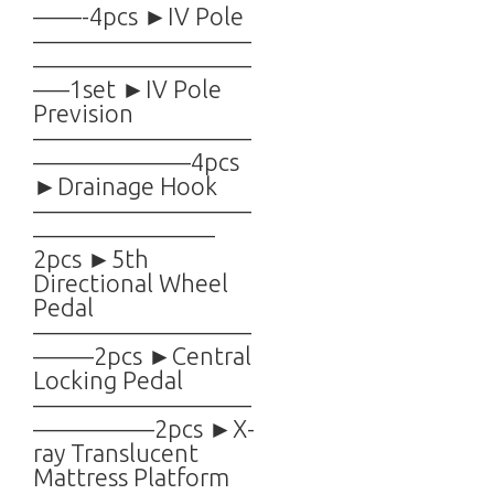
——-4pcs ►IV Pole
—————————
—————————
—–1set ►IV Pole
Prevision
—————————
——————–4pcs
►Drainage Hook
—————————
———————–
2pcs ►5th
Directional Wheel
Pedal
—————————
——–2pcs ►Central
Locking Pedal
—————————
—————2pcs ►X-
ray Translucent
Mattress Platform