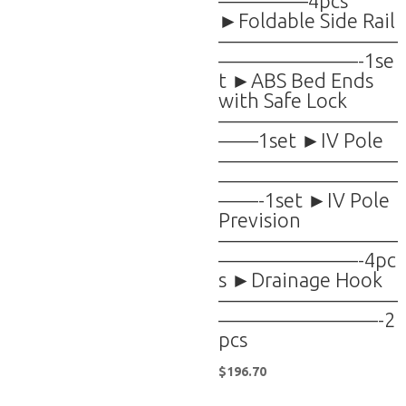
————–4pcs
►Foldable Side Rail
—————————
———————-1se
t ►ABS Bed Ends
with Safe Lock
—————————
——1set ►IV Pole
—————————
—————————
——-1set ►IV Pole
Prevision
—————————
———————-4pc
s ►Drainage Hook
—————————
————————-2
pcs
$
196.70