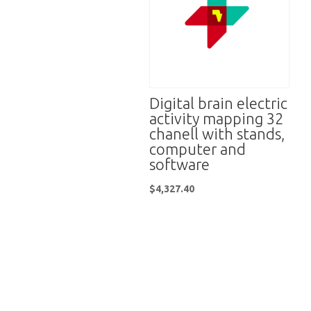
Digital brain electric
activity mapping 32
chanell with stands,
computer and
software
$
4,327.40