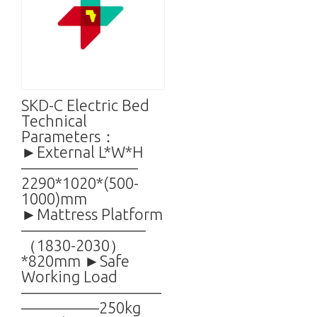
SKD-C Electric Bed
Technical
Parameters：
►External L*W*H
———————–
2290*1020*(500-
1000)mm
►Mattress Platform
————————
（1830-2030）
*820mm ►Safe
Working Load
—————————
—————250kg