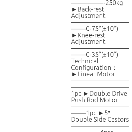
—————-250kg
►Back-rest
Adjustment
—————————
——-0-75°(±10°)
►Knee-rest
Adjustment
—————————
——-0-35°(±10°)
Technical
Configuration：
►Linear Motor
—————————
—————————
1pc ►Double Drive
Push Rod Motor
—————————
——-1pc ►5″
Double Side Castors
—————————