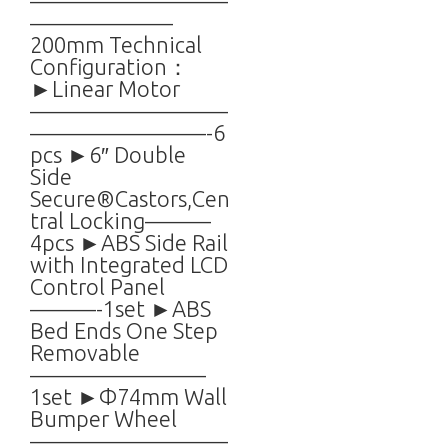
—————————
——————–
200mm Technical
Configuration：
►Linear Motor
—————————
————————-6
pcs ►6″ Double
Side
Secure®Castors,Cen
tral Locking———
4pcs ►ABS Side Rail
with Integrated LCD
Control Panel
———-1set ►ABS
Bed Ends One Step
Removable
————————
1set ►Φ74mm Wall
Bumper Wheel
—————————