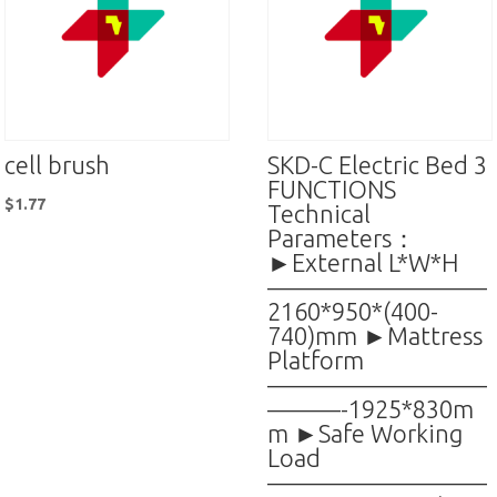
cell brush
SKD-C Electric Bed 3
FUNCTIONS
$
1.77
Technical
Parameters：
►External L*W*H
—————————
2160*950*(400-
740)mm ►Mattress
Platform
—————————
———-1925*830m
m ►Safe Working
Load
—————————