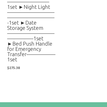
————————
1set ►Night Light
—————————
—————————
-1set ►Date
Storage System
—————————
—————1set
►Bed Push Handle
for Emergency
Transfer—————–
1set
$
275.38