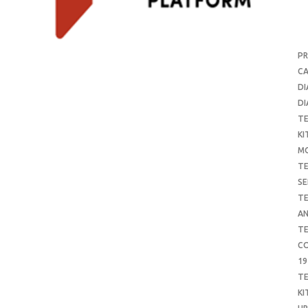
P
CA
DI
DI
T
KI
M
T
SE
T
AN
T
CO
19
T
KI