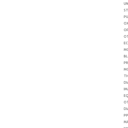
UN
S
PU
OX
O
O
E
M
B
PR
M
T
DI
IM
E
O
DI
P
M