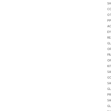
S
C
O
P
AC
E
RE
GL
OP
FR
OP
KI
SA
G
SA
GL
PR
SA
GL