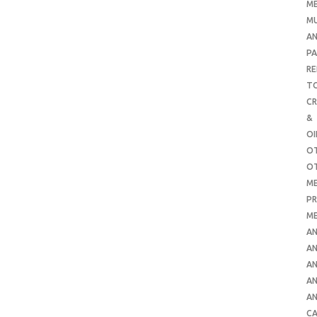
ME
MU
AN
PA
RE
TO
C
&
O
O
O
ME
PR
ME
AN
AN
AN
AN
AN
CA