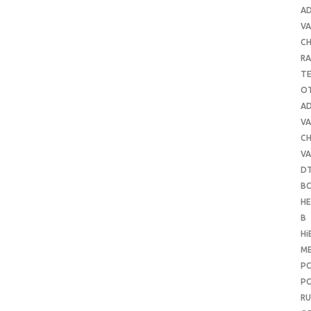
A
VA
C
RA
T
O
A
VA
C
VA
D
B
H
B
Hi
ME
P
PO
RU