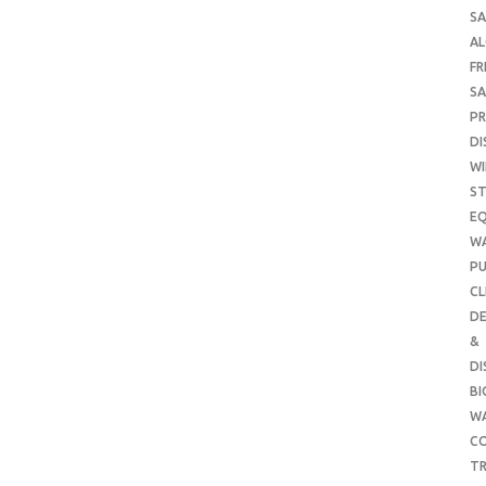
SA
A
FR
SA
P
DI
WI
ST
E
W
PU
CL
DE
&
DI
B
W
CO
TR