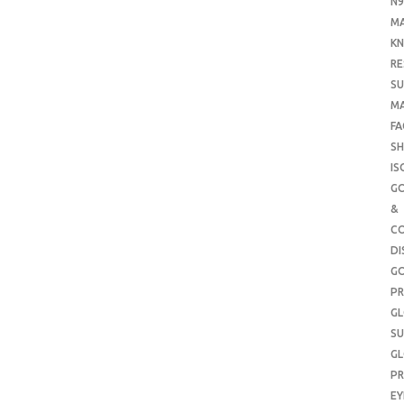
N9
M
KN
RE
SU
M
FA
SH
IS
G
&
CO
DI
G
PR
G
SU
G
PR
E