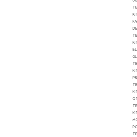
UR
T
KI
RA
DI
T
KI
B
G
T
KI
P
T
KI
O
T
KI
MO
P
TE