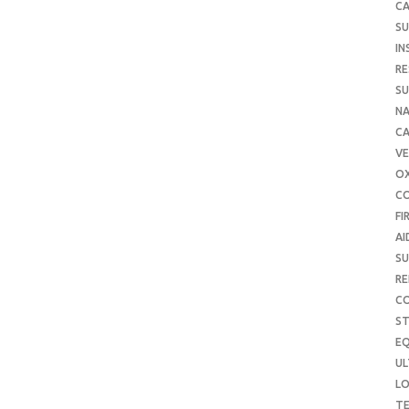
CA
SU
IN
RE
SU
NA
C
VE
O
C
FI
AI
SU
RE
C
S
E
UL
L
T