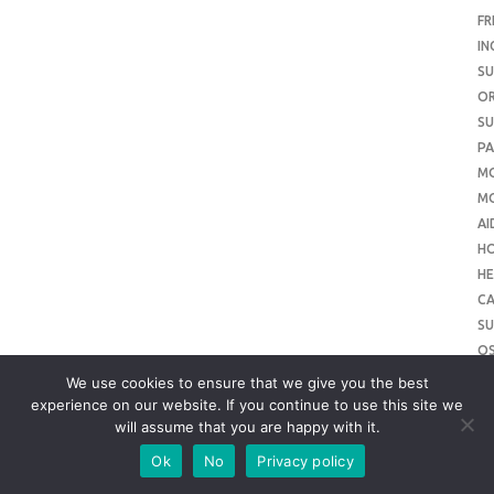
FR
IN
SU
O
SU
PA
M
MO
AI
H
HE
CA
SU
O
SU
We use cookies to ensure that we give you the best
O
experience on our website. If you continue to use this site we
will assume that you are happy with it.
ME
SU
Ok
No
Privacy policy
SL