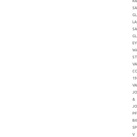
RA
SA
GL
LA
SA
GL
EY
W
ST
VA
CO
19
VA
J
&
J
PF
B
SP
V