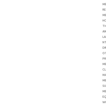
ME
RE
ME
H
T
AN
LA
N
D
O
PR
ME
CL
M
ME
SU
ME
E
W