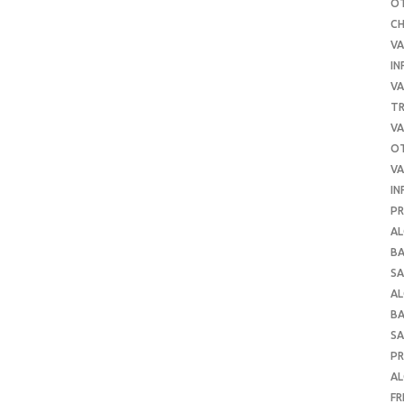
O
C
VA
IN
VA
TR
VA
O
VA
IN
PR
AL
B
SA
A
B
SA
P
AL
FR