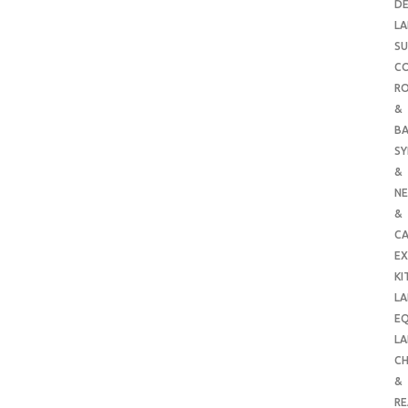
DE
LA
SU
C
RO
&
B
SY
&
NE
&
C
E
KI
LA
E
LA
CH
&
R