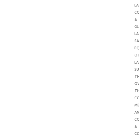
LA
C
&
G
LA
SA
E
O
LA
SU
TH
O
T
C
ME
AN
C
&
C