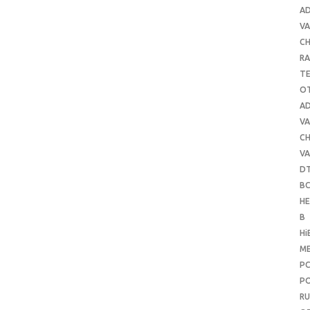
A
VA
C
RA
T
O
A
VA
C
VA
D
B
H
B
Hi
ME
P
PO
RU