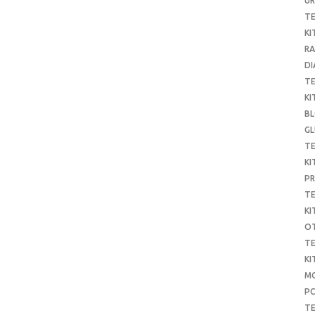
UR
T
KI
RA
DI
T
KI
B
G
T
KI
P
T
KI
O
T
KI
MO
P
TE