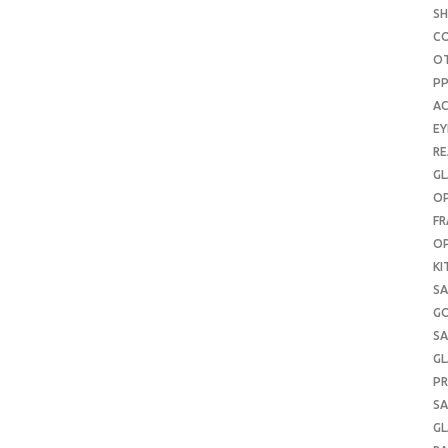
S
C
O
P
AC
E
RE
GL
OP
FR
OP
KI
SA
G
SA
GL
PR
SA
GL