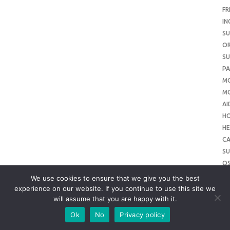
FR
IN
SU
O
SU
PA
M
MO
AI
H
HE
CA
SU
O
SU
We use cookies to ensure that we give you the best
O
experience on our website. If you continue to use this site we
will assume that you are happy with it.
ME
SU
Ok
No
Privacy policy
SL