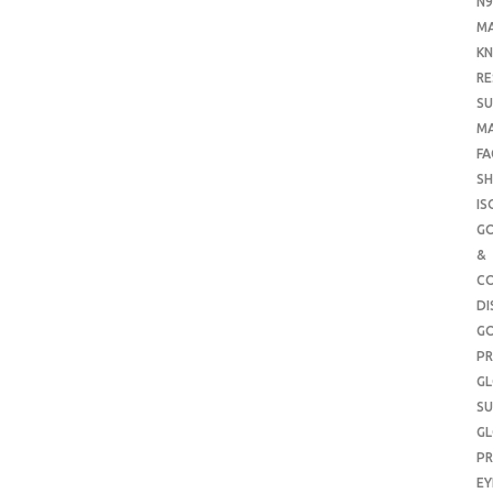
N9
M
KN
RE
SU
M
FA
SH
IS
G
&
CO
DI
G
PR
G
SU
G
PR
E