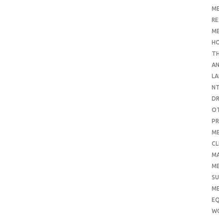
ME
RE
ME
H
T
AN
LA
N
D
O
PR
ME
CL
M
ME
SU
ME
E
W