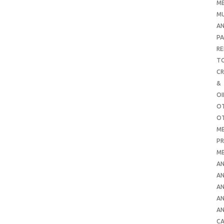
ME
MU
AN
PA
RE
TO
C
&
O
O
O
ME
PR
ME
AN
AN
AN
AN
AN
CA