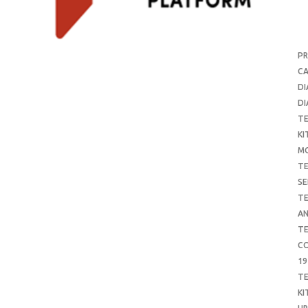
P
CA
DI
DI
T
KI
M
T
SE
T
AN
T
CO
19
T
KI