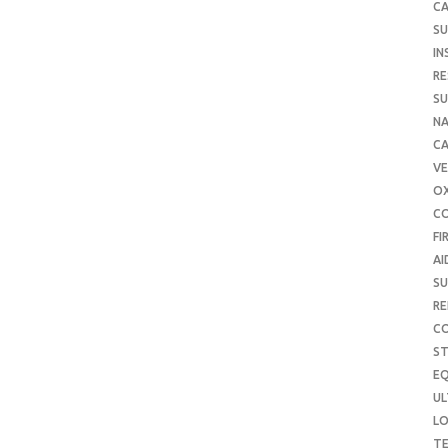
CA
SU
IN
RE
SU
NA
C
VE
O
C
FI
AI
SU
RE
C
S
E
UL
L
T