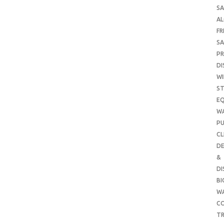
SA
A
FR
SA
P
DI
WI
ST
E
W
PU
CL
DE
&
DI
B
W
CO
TR