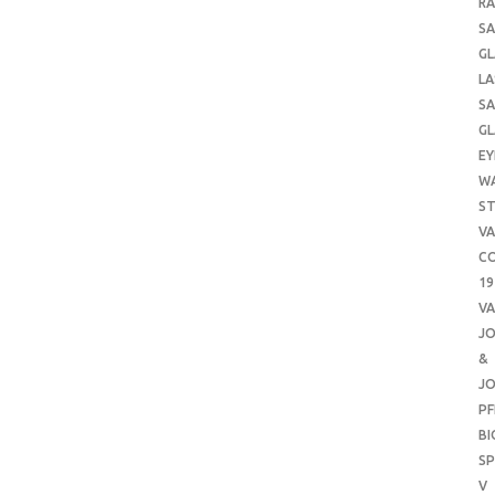
RA
SA
GL
LA
SA
GL
EY
W
ST
VA
CO
19
VA
J
&
J
PF
B
SP
V