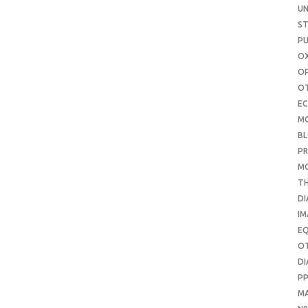
UN
S
PU
OX
O
O
E
M
B
PR
M
T
DI
IM
E
O
DI
P
M