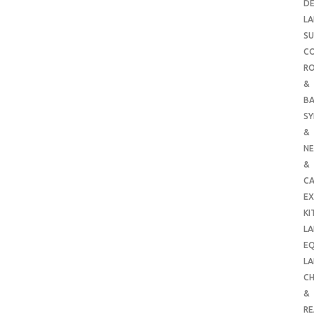
DE
LA
SU
C
RO
&
B
SY
&
NE
&
C
E
KI
LA
E
LA
CH
&
R