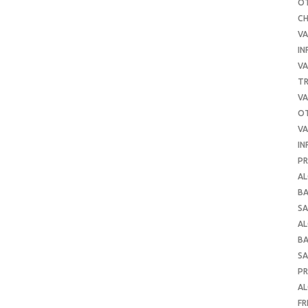
O
C
VA
IN
VA
TR
VA
O
VA
IN
PR
AL
B
SA
A
B
SA
P
AL
FR