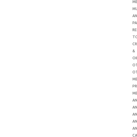
ME
MU
AN
PA
RE
TO
C
&
O
O
O
ME
PR
ME
AN
AN
AN
AN
AN
CA