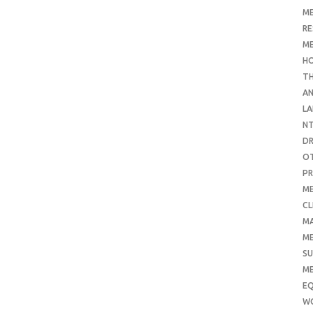
ME
RE
ME
H
T
AN
LA
N
D
O
PR
ME
CL
M
ME
SU
ME
E
W