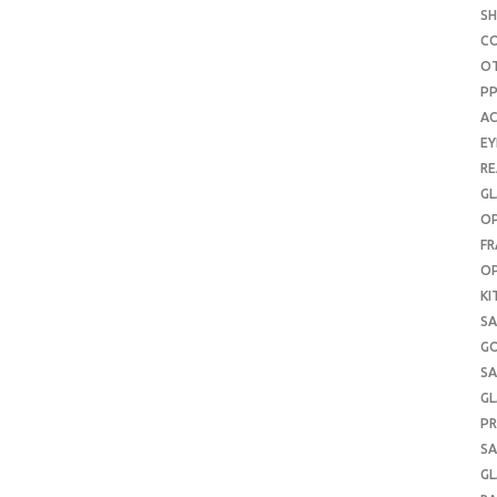
S
C
O
P
AC
E
RE
GL
OP
FR
OP
KI
SA
G
SA
GL
PR
SA
GL