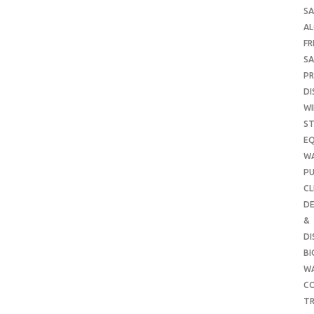
SA
A
FR
SA
P
DI
WI
ST
E
W
PU
CL
DE
&
DI
B
W
CO
TR