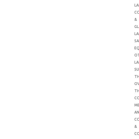
LA
C
&
G
LA
SA
E
O
LA
SU
TH
O
T
C
ME
AN
C
&
C