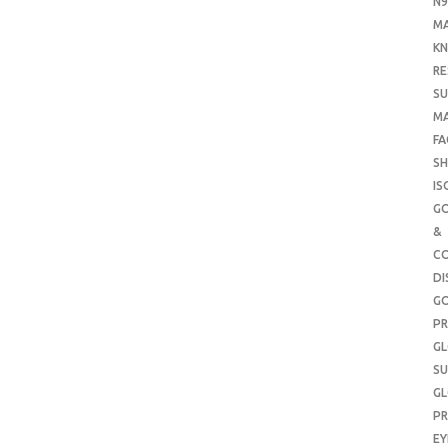
N9
M
KN
RE
SU
M
FA
SH
IS
G
&
CO
DI
G
PR
G
SU
G
PR
E