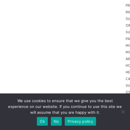
FR
IN
SU
O
SU
PA
M
MO
AI
H
HE
CA
SU
O
SU
We use cookies to ensure that we give you the best
O
experience on our website. If you continue to use this site we
will assume that you are happy with it.
ME
SU
Ok
No
Privacy policy
SL