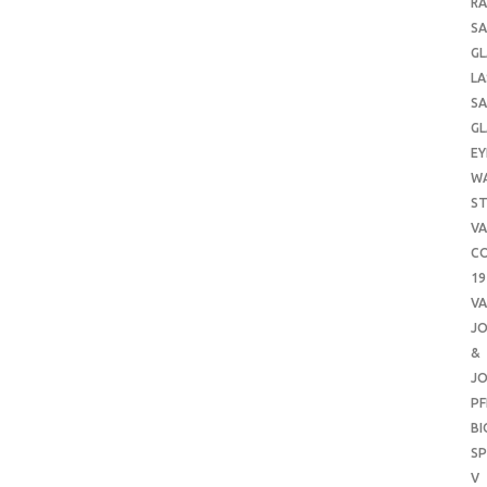
RA
SA
GL
LA
SA
GL
EY
W
ST
VA
CO
19
VA
J
&
J
PF
B
SP
V