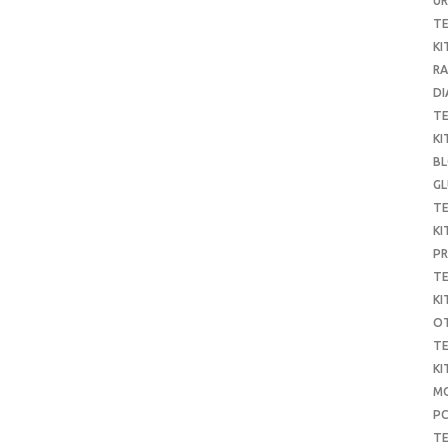
UR
T
KI
RA
DI
T
KI
B
G
T
KI
P
T
KI
O
T
KI
MO
P
TE