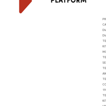
P
CA
DI
DI
T
KI
M
T
SE
T
AN
T
CO
19
T
KI