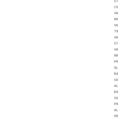
O
C
VA
IN
VA
TR
VA
O
VA
IN
PR
AL
B
SA
A
B
SA
P
AL
FR