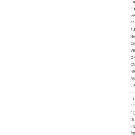
CA
SU
IN
RE
SU
NA
C
VE
O
C
FI
AI
SU
RE
C
S
E
UL
L
T