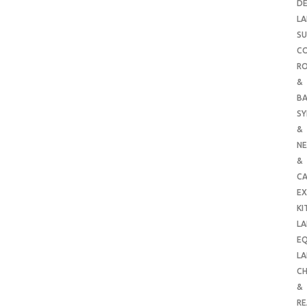
DE
LA
SU
C
RO
&
B
SY
&
NE
&
C
E
KI
LA
E
LA
CH
&
R