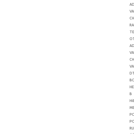
A
VA
C
RA
T
O
A
VA
C
VA
D
B
H
B
Hi
ME
P
PO
RU