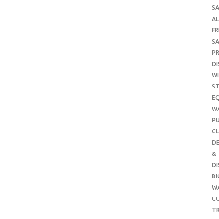
SA
A
FR
SA
P
DI
WI
ST
E
W
PU
CL
DE
&
DI
B
W
CO
TR