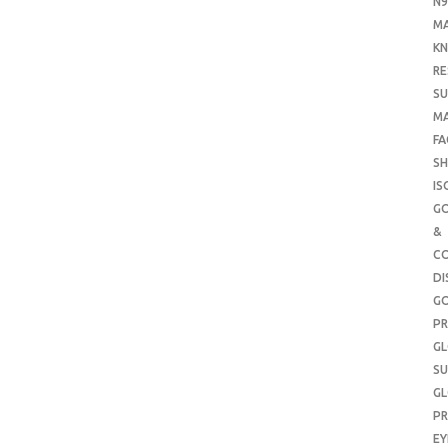
N9
M
KN
RE
SU
M
FA
SH
IS
G
&
CO
DI
G
PR
G
SU
G
PR
E