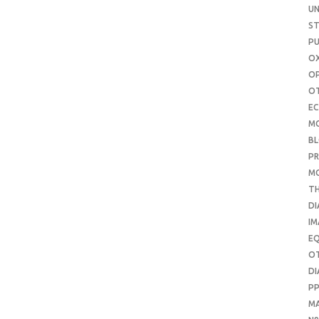
UN
S
PU
OX
O
O
E
M
B
PR
M
T
DI
IM
E
O
DI
P
M