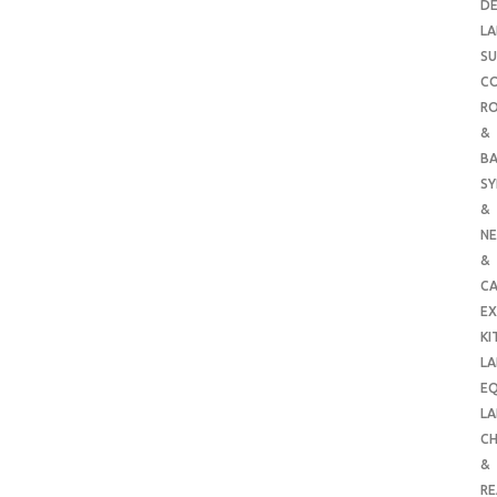
DE
LA
SU
C
RO
&
B
SY
&
NE
&
C
E
KI
LA
E
LA
CH
&
R