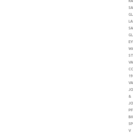
RA
SA
GL
LA
SA
GL
EY
W
ST
VA
CO
19
VA
J
&
J
PF
B
SP
V