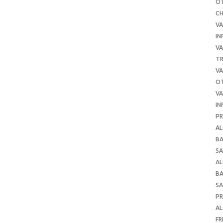
O
C
VA
IN
VA
TR
VA
O
VA
IN
PR
AL
B
SA
A
B
SA
P
AL
FR