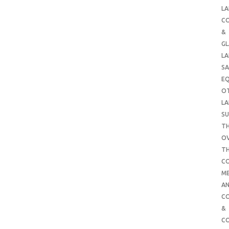
LA
C
&
G
LA
SA
E
O
LA
SU
TH
O
T
C
ME
AN
C
&
C