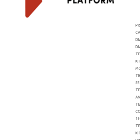
P
CA
DI
DI
T
KI
M
T
SE
T
AN
T
CO
19
T
KI