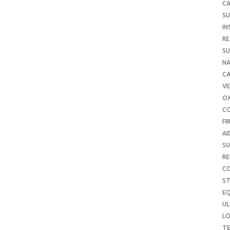
CA
SU
IN
RE
SU
NA
C
VE
O
C
FI
AI
SU
RE
C
S
E
UL
L
T