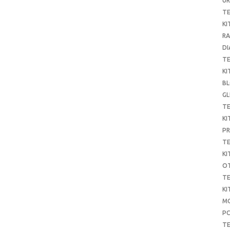
UR
T
KI
RA
DI
T
KI
B
G
T
KI
P
T
KI
O
T
KI
MO
P
TE