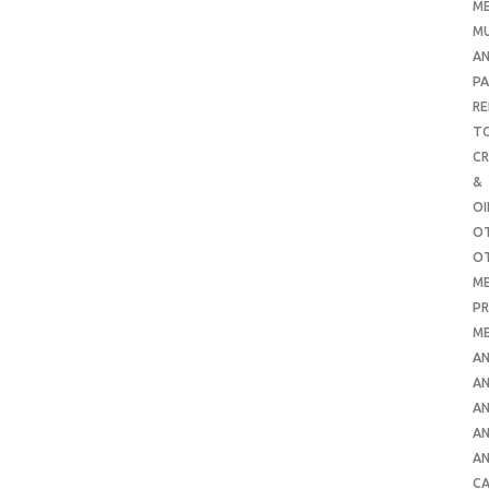
ME
MU
AN
PA
RE
TO
C
&
O
O
O
ME
PR
ME
AN
AN
AN
AN
AN
CA