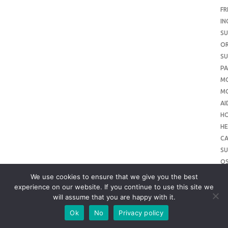
FR
IN
SU
O
SU
PA
M
MO
AI
H
HE
CA
SU
O
SU
We use cookies to ensure that we give you the best
O
experience on our website. If you continue to use this site we
will assume that you are happy with it.
ME
SU
Ok
No
Privacy policy
SL