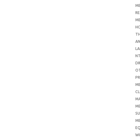
ME
RE
ME
H
T
AN
LA
N
D
O
PR
ME
CL
M
ME
SU
ME
E
W