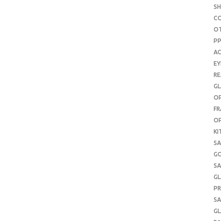
S
C
O
P
AC
E
RE
GL
OP
FR
OP
KI
SA
G
SA
GL
PR
SA
GL