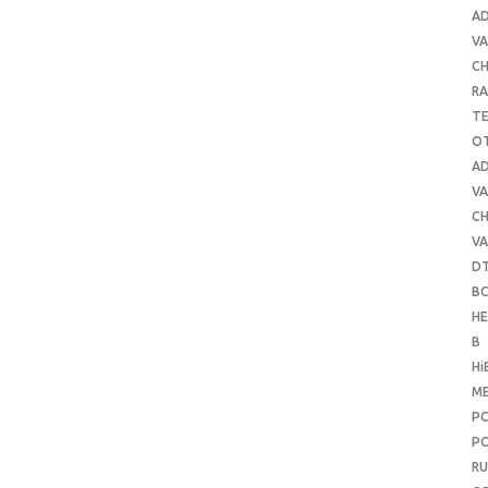
A
VA
C
RA
T
O
A
VA
C
VA
D
B
H
B
Hi
ME
P
PO
RU