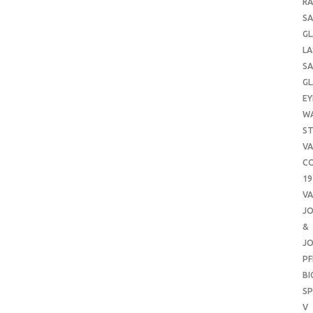
RA
SA
GL
LA
SA
GL
EY
W
ST
VA
CO
19
VA
J
&
J
PF
B
SP
V