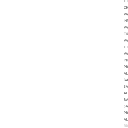
O
C
VA
IN
VA
TR
VA
O
VA
IN
PR
AL
B
SA
A
B
SA
P
AL
FR