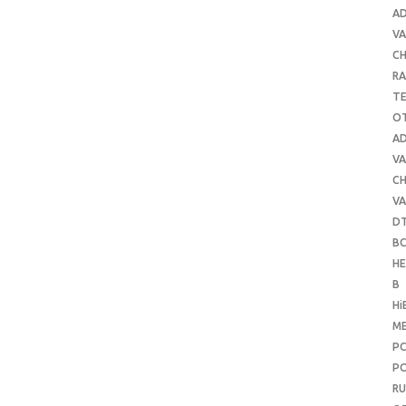
A
VA
C
RA
T
O
A
VA
C
VA
D
B
H
B
Hi
ME
P
PO
RU