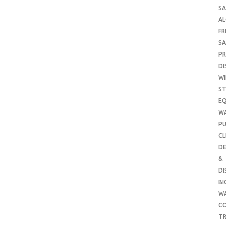
SA
A
FR
SA
P
DI
WI
ST
E
W
PU
CL
DE
&
DI
B
W
CO
TR