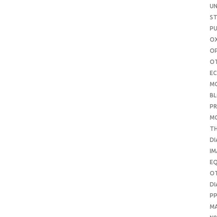
UN
S
PU
OX
O
O
E
M
B
PR
M
T
DI
IM
E
O
DI
P
M