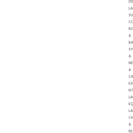
DE
LA
SU
C
RO
&
B
SY
&
NE
&
C
E
KI
LA
E
LA
CH
&
R