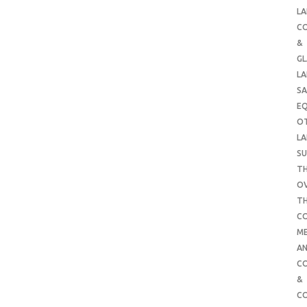
LA
C
&
G
LA
SA
E
O
LA
SU
TH
O
T
C
ME
AN
C
&
C