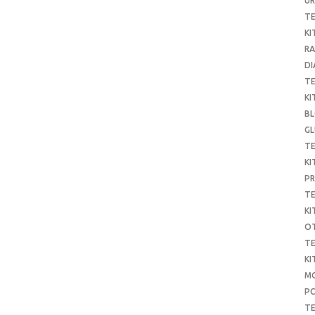
UR
T
KI
RA
DI
T
KI
B
G
T
KI
P
T
KI
O
T
KI
MO
P
TE