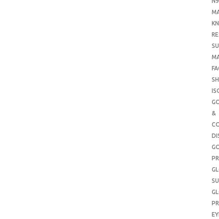
N9
M
KN
RE
SU
M
FA
SH
IS
G
&
CO
DI
G
PR
G
SU
G
PR
E