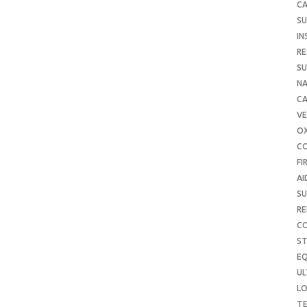
CA
SU
IN
RE
SU
NA
C
VE
O
C
FI
AI
SU
RE
C
S
E
UL
L
T