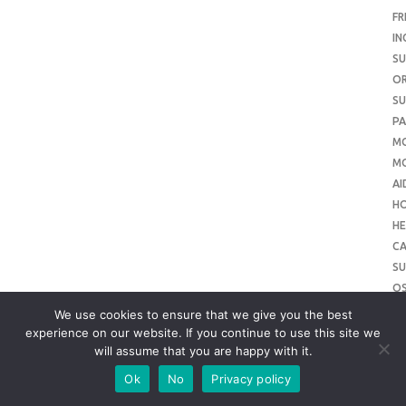
FR
IN
SU
O
SU
PA
M
MO
AI
H
HE
CA
SU
O
SU
We use cookies to ensure that we give you the best
O
experience on our website. If you continue to use this site we
will assume that you are happy with it.
ME
SU
Ok
No
Privacy policy
SL