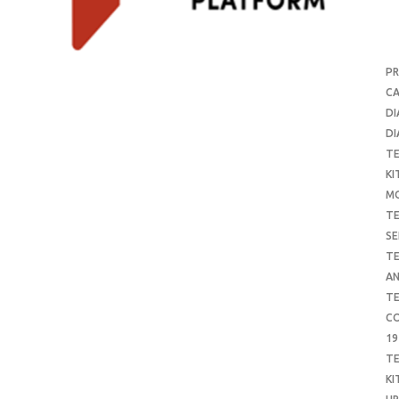
P
CA
DI
DI
T
KI
M
T
SE
T
AN
T
CO
19
T
KI