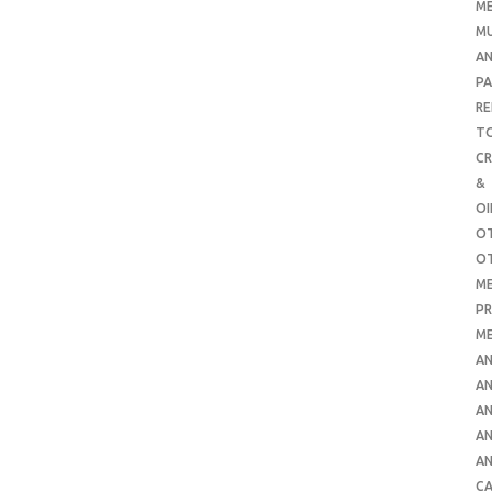
ME
MU
AN
PA
RE
TO
C
&
O
O
O
ME
PR
ME
AN
AN
AN
AN
AN
CA