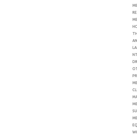
ME
RE
ME
H
T
AN
LA
N
D
O
PR
ME
CL
M
ME
SU
ME
E
W