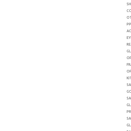
S
C
O
P
AC
E
RE
GL
OP
FR
OP
KI
SA
G
SA
GL
PR
SA
GL