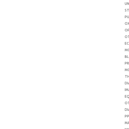
UN
S
PU
OX
O
O
E
M
B
PR
M
T
DI
IM
E
O
DI
P
M