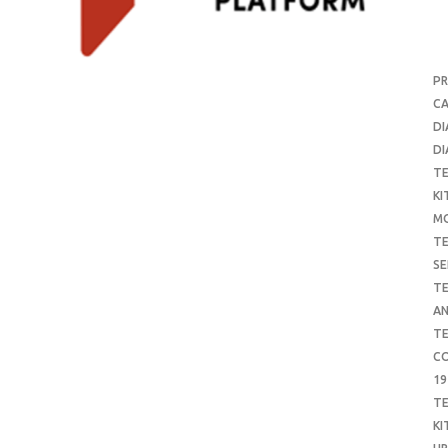
P
CA
DI
DI
T
KI
M
T
SE
T
AN
T
CO
19
T
KI