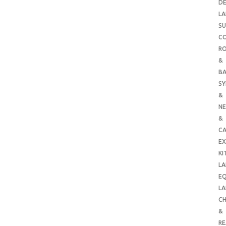
DE
LA
SU
C
RO
&
B
SY
&
NE
&
C
E
KI
LA
E
LA
CH
&
R