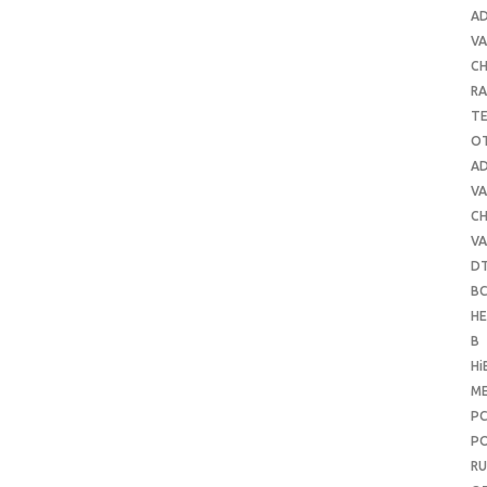
A
VA
C
RA
T
O
A
VA
C
VA
D
B
H
B
Hi
ME
P
PO
RU