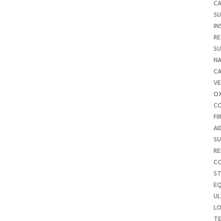
CA
SU
IN
RE
SU
NA
C
VE
O
C
FI
AI
SU
RE
C
S
E
UL
L
T