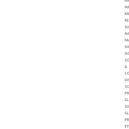
N9
M
KN
RE
SU
M
FA
SH
IS
G
&
CO
DI
G
PR
G
SU
G
PR
E