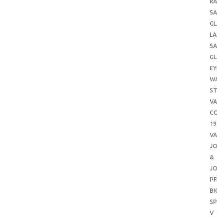
RA
SA
GL
LA
SA
GL
EY
W
ST
VA
CO
19
VA
J
&
J
PF
B
SP
V