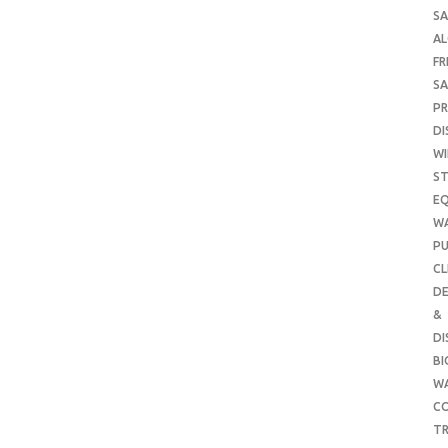
SA
A
FR
SA
P
DI
WI
ST
E
W
PU
CL
DE
&
DI
B
W
CO
TR