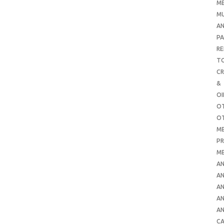
ME
MU
AN
PA
RE
TO
C
&
O
O
O
ME
PR
ME
AN
AN
AN
AN
AN
CA