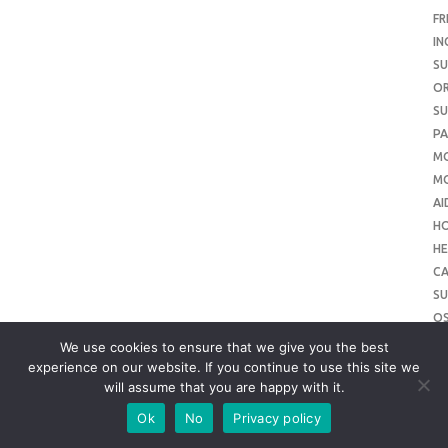
FR
IN
SU
O
SU
PA
M
MO
AI
H
HE
CA
SU
O
SU
We use cookies to ensure that we give you the best
O
experience on our website. If you continue to use this site we
will assume that you are happy with it.
ME
SU
Ok
No
Privacy policy
SL