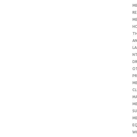
ME
RE
ME
H
T
AN
LA
N
D
O
PR
ME
CL
M
ME
SU
ME
E
W