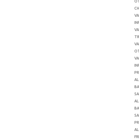
O
C
VA
IN
VA
TR
VA
O
VA
IN
PR
AL
B
SA
A
B
SA
P
AL
FR