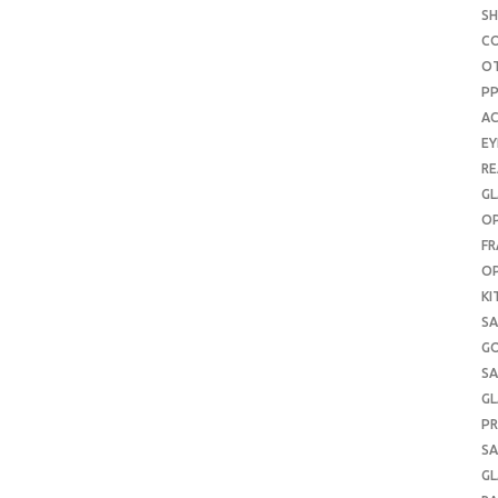
S
C
O
P
AC
E
RE
GL
OP
FR
OP
KI
SA
G
SA
GL
PR
SA
GL