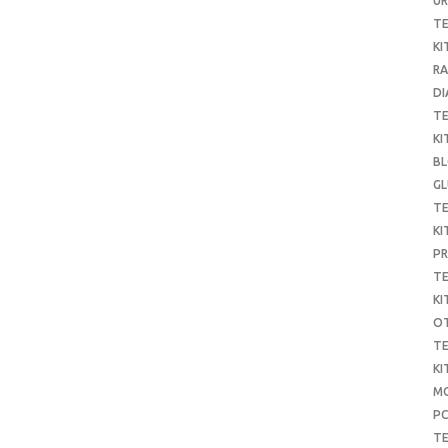
UR
T
KI
RA
DI
T
KI
B
G
T
KI
P
T
KI
O
T
KI
MO
P
TE