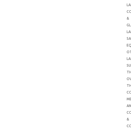
LA
C
&
G
LA
SA
E
O
LA
SU
TH
O
T
C
ME
AN
C
&
C